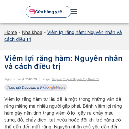
Skip
to
Cửa hàng y tế
content
Home
-
Nha khoa
-
Viêm lợi răng hàm: Nguyên nhân và
cách điều trị
Viêm lợi răng hàm: Nguyên nhân
và cách điều trị
Ngày cập nhật:
21/06/23
Tác giả:
Dược sĩ, Thạc sĩ Nguyễn Thị Thanh Tú
Theo dõi Docosan trên
Viêm lợi răng hàm từ lâu đã là một trong những vấn đề
răng miệng mà nhiều người gặp phải. Bệnh viêm lợi răng
hàm gây nên tình trạng viêm ở lợi, gây ra chảy máu,
sưng, đỏ, chảy dịch, tụt nướu hoặc đôi khi trở nặng có
thể dẫn đến mất răng. Nguyên nhân chủ yếu dẫn đến