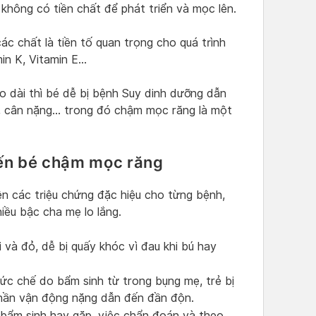
hông có tiền chất để phát triển và mọc lên.
c chất là tiền tố quan trọng cho quá trình
min K, Vitamin E…
o dài thì bé dễ bị bệnh Suy dinh dưỡng dẫn
o, cân nặng… trong đó chậm mọc răng là một
ến bé chậm mọc răng
ện các triệu chứng đặc hiệu cho từng bệnh,
iều bậc cha mẹ lo lắng.
 và đỏ, dễ bị quấy khóc vì đau khi bú hay
 ức chế do bẩm sinh từ trong bụng mẹ, trẻ bị
thần vận động nặng dẫn đến đần độn.
 bẩm sinh hay gặp, việc chẩn đoán và theo