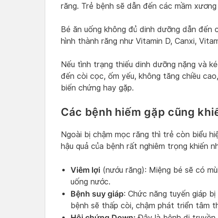
răng. Trẻ bệnh sẽ dẫn đến các mầm xương k
Bé ăn uống không đủ dinh dưỡng dẫn đến cá
hình thành răng như Vitamin D, Canxi, Vita
Nếu tình trạng thiếu dinh dưỡng nặng và ké
đến còi cọc, ốm yếu, không tăng chiều ca
biến chứng hay gặp.
Các bệnh hiếm gặp cũng khi
Ngoài bị chậm mọc răng thì trẻ còn biểu hi
hậu quả của bệnh rất nghiêm trọng khiến nh
Viêm lợi
(nướu răng): Miệng bé sẽ có mùi
uống nước.
Bệnh suy giáp
: Chức năng tuyến giáp bị
bệnh sẽ thấp còi, chậm phát triển tâm 
Hội chứng Down:
Đây là bệnh di truyền