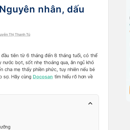
 Nguyên nhân, dấu
guyễn Thị Thanh Tú
ầu tiên từ 6 tháng đến 8 tháng tuổi, có thể
 nước bọt, sốt nhẹ thoáng qua, ăn ngủ khó
ến cha mẹ thấy phiền phức, tuy nhiên nếu bé
Docosan
o sợ. Hãy cùng
tìm hiểu rõ hơn về
dưỡng