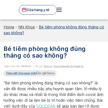
Skip
to
Cửa hàng y tế
content
Home
-
Nhi Khoa
-
Bé tiêm phòng không đúng tháng có
sao không?
Bé tiêm phòng không đúng
tháng có sao không?
Ngày cập nhật:
09/09/22
Tác giả:
Dược sĩ, Thạc sĩ Nguyễn Thị Thanh Tú
Theo dõi Docosan trên
“Bé tiêm phòng không đúng tháng có sao không?” là
vấn đề được nhiều bậc phụ huynh quan tâm. Vì nhiều lý
do khác nhau và nhất là trong thời điểm dịch covid ảnh
hưởng việc đi lại làm bé bị trì hoãn việc tiêm chủng. Bài
viết dưới đây của
DOCOSAN
sẽ giúp bạn làm rõ được