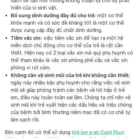
sạch sẽ tạo môi trường không thuận lợi cho sự phát
triển của vi sinh vật.
Bổ sung dinh dưỡng đầy đủ cho trẻ:
một cơ thể
khỏe mạnh và có sức đề kháng tốt là một cơ thể
được cung cấp đầy đủ chất dinh dưỡng.
Tiêm vắc xin:
việc tiêm vắc xin để tạo ra một hệ
miễn dịch chủ động cho cơ thể của trẻ là rất cần
thiết. Hiện nay có 2 loại vắc xin mà quý phụ huynh có
thể tham khảo là vắc xin phòng phế cầu và vắc xin
phòng vi rút cúm.
Không cần vệ sinh mũi của trẻ khi không cần thiết:
ngày này nhiều bậc phụ huynh cho rằng việc vệ sinh
mũi sẽ giúp phòng tránh các bệnh về hô hấp ở trẻ
em, điều này hoàn toàn sai lầm. Chúng ta chỉ nên vệ
sinh mũi khi trẻ xuất hiện các dấu hiệu và triệu chứng
của bệnh bởi bình thường niêm mạc đã có cơ chế tự
làm sạch rồi.
thẻ ion e air Card Plus
Bên cạnh đó có thể sử dụng
: