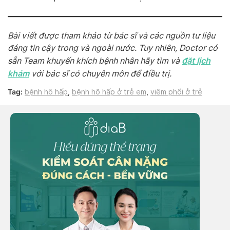
Bài viết được tham khảo từ bác sĩ và các nguồn tư liệu
đáng tin cậy trong và ngoài nước. Tuy nhiên, Doctor có
đặt lịch
sẵn Team khuyến khích bệnh nhân hãy tìm và
khám
với bác sĩ có chuyên môn để điều trị.
Tag:
bệnh hô hấp
,
bệnh hô hấp ở trẻ em
,
viêm phổi ở trẻ