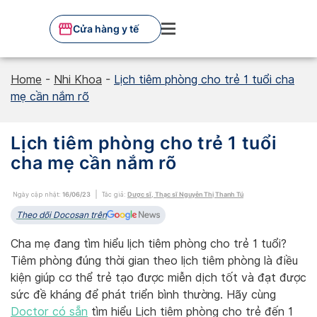
Skip
to
Cửa hàng y tế
content
Home
-
Nhi Khoa
-
Lịch tiêm phòng cho trẻ 1 tuổi cha
mẹ cần nắm rõ
Lịch tiêm phòng cho trẻ 1 tuổi
cha mẹ cần nắm rõ
Ngày cập nhật:
16/06/23
Tác giả:
Dược sĩ, Thạc sĩ Nguyễn Thị Thanh Tú
Theo dõi Docosan trên
Cha mẹ đang tìm hiểu lịch tiêm phòng cho trẻ 1 tuổi?
Tiêm phòng đúng thời gian theo lịch tiêm phòng là điều
kiện giúp cơ thể trẻ tạo được miễn dịch tốt và đạt được
sức đề kháng để phát triển bình thường. Hãy cùng
Doctor có sẵn
tìm hiểu Lịch tiêm phòng cho trẻ đến 1