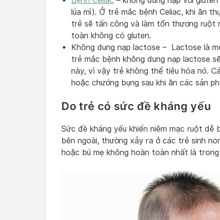
Bệnh Celiac
– không dung nạp với gluten 
lúa mì). Ở trẻ mắc bệnh Celiac, khi ăn t
trẻ sẽ tấn công và làm tổn thương ruột 
toàn không có gluten.
Không dung nạp lactose – Lactose là mộ
trẻ mắc bệnh không dung nạp lactose sẽ
này, vì vậy trẻ không thể tiêu hóa nó. 
hoặc chướng bụng sau khi ăn các sản p
Do trẻ có sức đề kháng yếu
Sức đề kháng yếu khiến niêm mạc ruột dễ bị
bên ngoài, thường xảy ra ở các trẻ sinh no
hoặc bú mẹ không hoàn toàn nhất là trong 