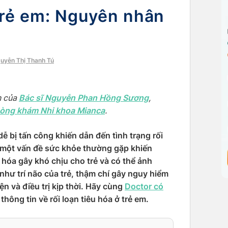
 trẻ em: Nguyên nhân
guyễn Thị Thanh Tú
Bác sĩ Nguyễn Phan Hồng Sương
n của
,
òng khám Nhi khoa Mianca
.
dễ bị tấn công khiến dẫn đến tình trạng rối
là một vấn đề sức khỏe thường gặp khiến
u hóa gây khó chịu cho trẻ và có thể ảnh
như trí não của trẻ, thậm chí gây nguy hiểm
n và điều trị kịp thời. Hãy cùng
D
octor có
thông tin về rối loạn tiêu hóa ở trẻ em.