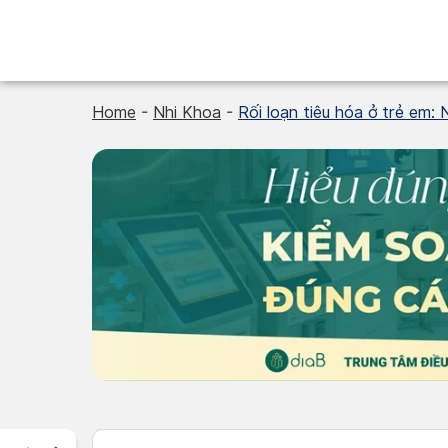
Skip
to
content
Home
-
Nhi Khoa
-
Rối loạn tiêu hóa ở trẻ em: 