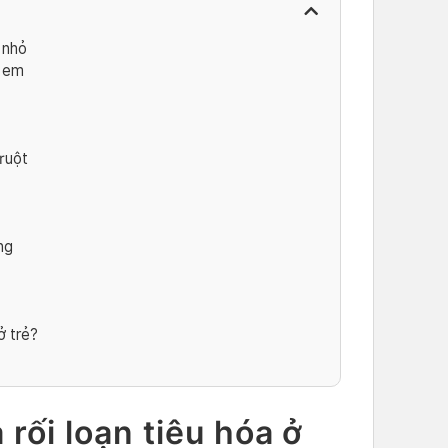
 nhỏ
ẻ em
ruột
ng
ở trẻ?
rối loạn tiêu hóa ở