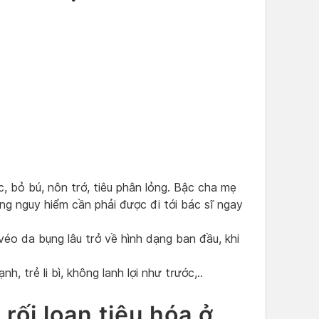
c, bỏ bú, nôn trớ, tiêu phân lỏng. Bậc cha mẹ
ạng nguy hiểm cần phải được đi tới bác sĩ ngay
véo da bụng lâu trở về hình dạng ban đầu, khi
h, trẻ li bì, không lanh lợi như trước,..
rối loạn tiêu hóa ở