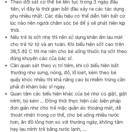
Theo dõi sát cơ thể bé liên tục trong 3 ngày đầu
tiên, vì đây là thời gian bắt đầu xảy ra các tác dụng
phụ nhiều nhất. Các dấu hiệu có thể diễn tiến bất cứ
lúc nào nên người chăm sóc bé để ý sẽ phát hiện kịp
thời.
Nếu trẻ bị sốt nhẹ thì nên sử dụng khăn ấm lau mát
cho trẻ từ từ và an toàn. Khi biểu hiện sốt cao trên
38,5 độ C thì mẹ nên cho bé uống thuốc hạ sốt theo
đúng khuyến cáo của bác sĩ.
Cần quan sát theo vị trí tiêm, khi có biểu hiện bất
thường như sưng, nóng, đỏ, lở loét, kèm theo bé
quấy khóc nhiều thì khả năng cao bị nhiễm trùng cần
phải đi khám bác sĩ ngay.
Quan tâm các biểu hiện khác của bé như co giật, giật
mình, bú kém … Đồng thời thực hiện các biện pháp
đơn giản như cho trẻ mặc quần áo thoáng mát, dễ
thoát nhiệt trong cơ thể, cho bé uống nhiều nước
hơn, ăn đồ lỏng hơn so với thường ngày, không tắm
hay lau mình trẻ bằng nước lạnh, …