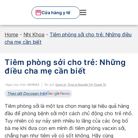
Skip
to
Cửa hàng y tế
content
Home
-
Nhi Khoa
-
Tiêm phòng sởi cho trẻ: Những điều
cha mẹ cần biết
Tiêm phòng sởi cho trẻ: Những
điều cha mẹ cần biết
Ngày cập nhật:
26/10/22
Tác giả:
Dược sĩ, Thạc sĩ Nguyễn Thị Thanh Tú
Theo dõi Docosan trên
Tiêm phòng sởi là một lựa chọn mang lại hiệu quả hàng
đầu để phòng bệnh sởi một cách chủ động cho trẻ nhỏ.
Tuy nhiên có sự nảy sinh nhiều lo lắng của các ông bố
bà mẹ khi đưa con em mình đi tiêm phòng vacxin sởi,
chẳng hạn như tiêm về có sốt không. Hãy cùng