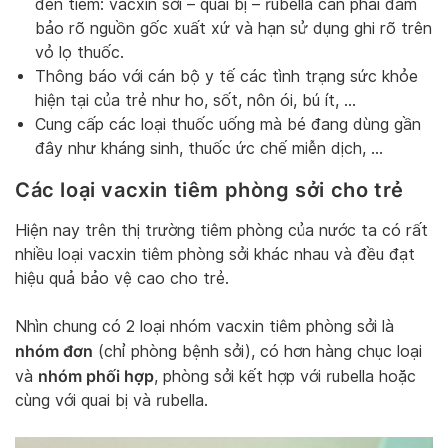
đến tiêm: vacxin sởi – quai bị – rubella cần phải đảm
bảo rõ nguồn gốc xuất xứ và hạn sử dụng ghi rõ trên
vỏ lọ thuốc.
Thông báo với cán bộ y tế các tình trạng sức khỏe
hiện tại của trẻ như ho, sốt, nôn ói, bú ít, …
Cung cấp các loại thuốc uống mà bé đang dùng gần
đây như kháng sinh, thuốc ức chế miễn dịch, …
Các loại vacxin tiêm phòng sởi cho trẻ
Hiện nay trên thị trường tiêm phòng của nước ta có rất
nhiều loại vacxin tiêm phòng sởi khác nhau và đều đạt
hiệu quả bảo vệ cao cho trẻ.
Nhìn chung có 2 loại nhóm vacxin tiêm phòng sởi là
nhóm đơn
(chỉ phòng bệnh sởi), có hơn hàng chục loại
nhóm phối hợp
và
, phòng sởi kết hợp với rubella hoặc
cùng với quai bị và rubella.