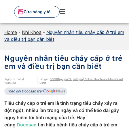
Skip
to
Cửa hàng y tế
content
Home
-
Nhi Khoa
-
Nguyên nhân tiêu chảy cấp ở trẻ em
và điều trị bạn cần biết
Nguyên nhân tiêu chảy cấp ở trẻ
em và điều trị bạn cần biết
Ngày cập nhật:
Tác giả:
BSCKI Nguyễn Thị Lê Uyên | Golden Healthcare International
16/06/23
Clinic
Theo dõi Docosan trên
Tiêu chảy cấp ở trẻ em là tình trạng tiêu chảy xảy ra
đột ngột, nhiều lần trong ngày và có thể kéo dài gây
nguy hiểm tới tính mạng của trẻ. Hãy
cùng
Docosan
tìm hiểu bệnh tiêu chảy cấp ở trẻ em