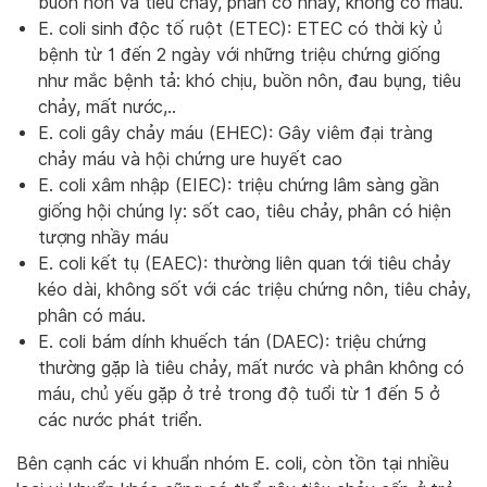
buồn nôn và tiêu chảy, phân có nhày, không có máu.
E. coli sinh độc tố ruột (ETEC): ETEC có thời kỳ ủ
bệnh từ 1 đến 2 ngày với những triệu chứng giống
như mắc bệnh tả: khó chịu, buồn nôn, đau bụng, tiêu
chảy, mất nước,..
E. coli gây chảy máu (EHEC): Gây viêm đại tràng
chảy máu và hội chứng ure huyết cao
E. coli xâm nhập (EIEC): triệu chứng lâm sàng gần
giống hội chúng lỵ: sốt cao, tiêu chảy, phân có hiện
tượng nhầy máu
E. coli kết tụ (EAEC): thường liên quan tới tiêu chảy
kéo dài, không sốt với các triệu chứng nôn, tiêu chảy,
phân có máu.
E. coli bám dính khuếch tán (DAEC): triệu chứng
thường gặp là tiêu chảy, mất nước và phân không có
máu, chủ yếu gặp ở trẻ trong độ tuổi từ 1 đến 5 ở
các nước phát triển.
Bên cạnh các vi khuẩn nhóm E. coli, còn tồn tại nhiều