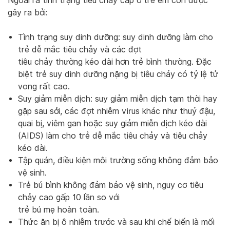
Ngoài ra tình trạng tiêu chảy cấp ở trẻ em còn được
gây ra bởi:
Tình trạng suy dinh dưỡng: suy dinh dưỡng làm cho
trẻ dễ mắc tiêu chảy và các đợt
tiêu chảy thường kéo dài hơn trẻ bình thường. Đặc
biệt trẻ suy dinh dưỡng nặng bị tiêu chảy có tỷ lệ tử
vong rất cao.
Suy giảm miễn dịch: suy giảm miễn dịch tạm thời hay
gặp sau sởi, các đợt nhiễm virus khác như thuỷ đậu,
quai bị, viêm gan hoặc suy giảm miễn dịch kéo dài
(AIDS) làm cho trẻ dễ mắc tiêu chảy và tiêu chảy
kéo dài.
Tập quán, điều kiện môi trường sống không đảm bảo
vệ sinh.
Trẻ bú bình không đảm bảo vệ sinh, nguy cơ tiêu
chảy cao gấp 10 lần so với
trẻ bú mẹ hoàn toàn.
Thức ăn bị ô nhiễm trước và sau khi chế biến là mối