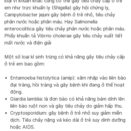
loại vi khuẩn khác cũng có thể gây tiêu chảy cấp ở trẻ
em như trực khuẩn lỵ (Shigella) gây hội chứng lỵ,
Campylobacter jejuni gây bệnh ở trẻ nhỏ, tiêu chảy
phân nước hoặc phân máu. Hay Salmonella
enterocolitica gây tiêu chảy phân nước hoặc phân máu.
Phẩy khuẩn tả Vibrrio cholerae gây tiêu chảy xuất tiết
mất nước và điện giải
Một số loại kí sinh trùng có khả năng gây tiêu chảy cấp
ở trẻ em bao gồm:
Entamoeba histolytica (amip): xâm nhập vào liên bào
đại tràng, hồi tràng và gây bệnh khi đang ở thể hoạt
động.
Giardia lamblia: là đơn bào có khả năng bám dính lên
liên bào ruột non và gây tiêu chảy do giảm hấp thu.
Cryptosporidium: gây bệnh ở trẻ nhỏ suy giảm miễn
dịch. Tiêu chảy nặng và kéo dài ở trẻ suy dinh dưỡng
hoặc AIDS.