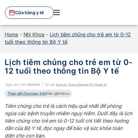
Skip
to
Cửa hàng y tế
content
Home
-
Nhi Khoa
-
Lịch tiêm chủng cho trẻ em từ 0-12
tuổi theo thông tin Bộ Y tế
Lịch tiêm chủng cho trẻ em từ 0-
12 tuổi theo thông tin Bộ Y tế
Ngày cập nhật:
04/09/24
Tác giả:
Dược sĩ, Thạc sĩ Nguyễn Thị Thanh Tú
Theo dõi Docosan trên
Tiêm chủng cho trẻ là cách hiệu quả nhất để phòng
ngừa các bệnh truyền nhiễm nguy hiểm. Dưới đây là lịch
tiêm chủng cho trẻ em từ 0-12 tuổi chi tiết theo hướng
dẫn của Bộ Y tế, đọc ngay để bảo vệ sức khỏe toàn
diện cho con bạn.