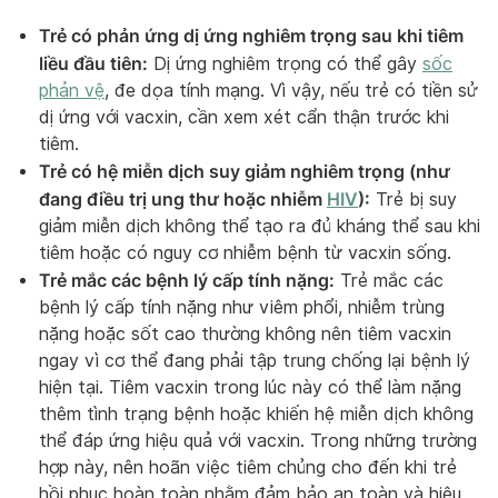
Trẻ có phản ứng dị ứng nghiêm trọng sau khi tiêm
liều đầu tiên:
Dị ứng nghiêm trọng có thể gây
sốc
phản vệ
, đe dọa tính mạng. Vì vậy, nếu trẻ có tiền sử
dị ứng với vacxin, cần xem xét cẩn thận trước khi
tiêm.
Trẻ có hệ miễn dịch suy giảm nghiêm trọng (như
đang điều trị ung thư hoặc nhiễm
HIV
):
Trẻ bị suy
giảm miễn dịch không thể tạo ra đủ kháng thể sau khi
tiêm hoặc có nguy cơ nhiễm bệnh từ vacxin sống.
Trẻ mắc các bệnh lý cấp tính nặng:
Trẻ mắc các
bệnh lý cấp tính nặng như viêm phổi, nhiễm trùng
nặng hoặc sốt cao thường không nên tiêm vacxin
ngay vì cơ thể đang phải tập trung chống lại bệnh lý
hiện tại. Tiêm vacxin trong lúc này có thể làm nặng
thêm tình trạng bệnh hoặc khiến hệ miễn dịch không
thể đáp ứng hiệu quả với vacxin. Trong những trường
hợp này, nên hoãn việc tiêm chủng cho đến khi trẻ
hồi phục hoàn toàn nhằm đảm bảo an toàn và hiệu