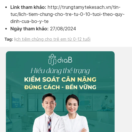
Link tham khảo:
http://trungtamytekesach.vn/tin-
tuc/lich-tiem-chung-cho-tre-tu-0-10-tuoi-theo-quy-
dinh-cua-bo-y-te
Ngày tham khảo:
27/08/2024
Tag:
lịch tiêm chủng cho trẻ em từ 0-12 tuổi