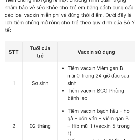
Tiêm chủng mở rộng là một chương trình quan trọng
nhằm bảo vệ sức khỏe cho trẻ em bằng cách cung cấp
các loại vacxin miễn phí và đúng thời điểm. Dưới đây là
lịch tiêm chủng mở rộng cho trẻ theo quy định của Bộ Y
tế:
Tuổi của
STT
Vacxin sử dụng
trẻ
Tiêm vacxin Viêm gan B
mũi 0 trong 24 giờ đầu sau
1
Sơ sinh
sinh
Tiêm vacxin BCG Phòng
bệnh lao
Tiêm vacxin bạch hầu – ho
gà – uốn ván – viêm gan B
2
02 tháng
– Hib mũi 1 (vacxin 5 trong
1)