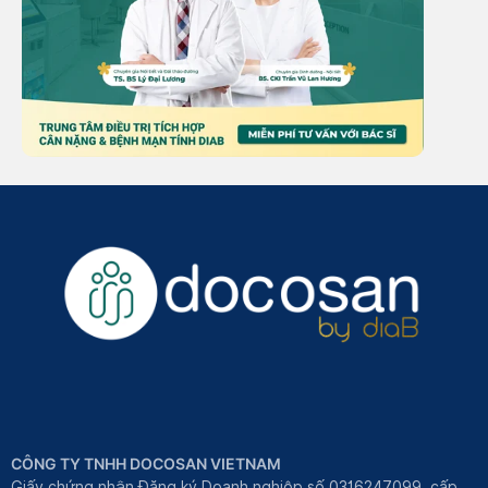
CÔNG TY TNHH DOCOSAN VIETNAM
Giấy chứng nhận Đăng ký Doanh nghiệp số 0316247099, cấp