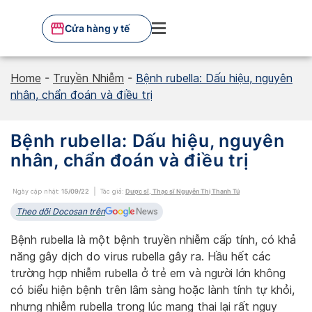
Skip
to
Cửa hàng y tế
content
Home
-
Truyền Nhiễm
-
Bệnh rubella: Dấu hiệu, nguyên
nhân, chẩn đoán và điều trị
Bệnh rubella: Dấu hiệu, nguyên
nhân, chẩn đoán và điều trị
Ngày cập nhật:
15/09/22
Tác giả:
Dược sĩ, Thạc sĩ Nguyễn Thị Thanh Tú
Theo dõi Docosan trên
Bệnh rubella là một bệnh truyền nhiễm cấp tính, có khả
năng gây dịch do virus rubella gây ra. Hầu hết các
trường hợp nhiễm rubella ở trẻ em và người lớn không
có biểu hiện bệnh trên lâm sàng hoặc lành tính tự khỏi,
nhưng nhiễm rubella trong lúc mang thai lại rất nguy