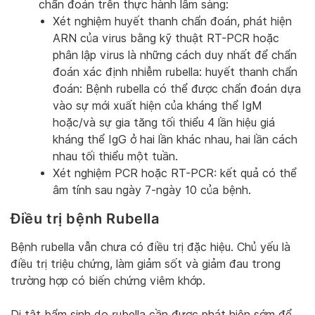
chẩn đoán trên thực hành lâm sàng:
Xét nghiệm huyết thanh chẩn đoán, phát hiện
ARN của virus bằng kỹ thuật RT-PCR hoặc
phân lập virus là những cách duy nhất để chẩn
đoán xác định nhiễm rubella: huyết thanh chẩn
đoán: Bệnh rubella có thể được chẩn đoán dựa
vào sự mới xuất hiện của kháng thể IgM
hoặc/và sự gia tăng tối thiểu 4 lần hiệu giá
kháng thể IgG ở hai lần khác nhau, hai lần cách
nhau tối thiểu một tuần.
Xét nghiệm PCR hoặc RT-PCR: kết quả có thể
âm tính sau ngày 7-ngày 10 của bệnh.
Điều trị bệnh Rubella
Bệnh rubella vẫn chưa có điều trị đặc hiệu. Chủ yếu là
điều trị triệu chứng, làm giảm sốt và giảm đau trong
trường hợp có biến chứng viêm khớp.
Dị tật bẩm sinh do rubella cần được phát hiện sớm để