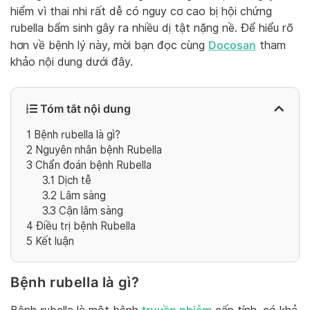
hiểm vì thai nhi rất dễ có nguy cơ cao bị hội chứng
rubella bẩm sinh gây ra nhiều dị tật nặng nề. Để hiểu rõ
Docosan
hơn về bệnh lý này, mời bạn đọc cùng
tham
khảo nội dung dưới đây.
Tóm tắt nội dung
1
Bệnh rubella là gì?
2
Nguyên nhân bệnh Rubella
3
Chẩn đoán bệnh Rubella
3.1
Dịch tễ
3.2
Lâm sàng
3.3
Cận lâm sàng
4
Điều trị bệnh Rubella
5
Kết luận
Bệnh rubella là gì?