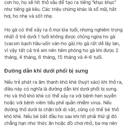
cơn ho, họ sẽ hít thở sâu để tạo ra tiếng “khục khục”
như tiếng gà kêu. Các triệu chứng khác là sổ mũi, hắt
hơi, ho nhẹ và sốt nhẹ.
Ho gà có thể xảy ra ở mọi lứa tuổi, nhưng nghiêm trọng
nhất ở trẻ dưới 1 tuổi không được chủng ngừa ho gà
(vacxin bạch hầu-uốn ván-ho gà).Ho gà rất dễ lây lan,
vì vậy tất cả trẻ em nên tiêm phòng ho gà khi được 2
tháng, 4 tháng, 6 tháng, 15 tháng và 4–6 tuổi.
Đường dẫn khí dưới phổi bị sưng
Nếu trẻ phát ra âm thanh khò khè (huýt sáo) khi thở ra,
điều này có nghĩa là đường dẫn khí dưới phổi bị sưng.
Ho và thở khò khè có thể xảy ra với bệnh hen suyễn
hoặc với bệnh viêm tiểu phế quản nhiễm virus. Nếu
đường thở dưới bị chặn bởi dị vật, cũng có thể bé thở
khò khè. Nếu bé bắt đầu ho sau khi hít phải thứ gì đó
chẳng hạn như thức ăn hoặc đồ chơi nhỏ, ba mẹ nên