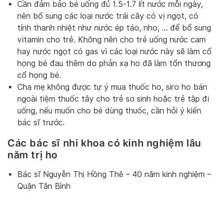
Cần đảm bảo bé uống đủ 1.5-1.7 lít nước mỗi ngày,
nên bổ sung các loại nước trái cây có vị ngọt, có
tính thanh nhiệt như nước ép táo, nho, … để bổ sung
vitamin cho trẻ. Không nên cho trẻ uống nước cam
hay nước ngọt có gas vì các loại nước này sẽ làm cổ
họng bé đau thêm do phản xạ ho đã làm tổn thương
cổ họng bé.
Cha mẹ không được tự ý mua thuốc ho, siro ho bán
ngoài tiệm thuốc tây cho trẻ sơ sinh hoặc trẻ tập đi
uống, nếu muốn cho bé dùng thuốc, cần hỏi ý kiến
bác sĩ trước.
Các bác sĩ nhi khoa có kinh nghiệm lâu
năm trị ho
Bác sĩ Nguyễn Thị Hồng Thê – 40 năm kinh nghiệm –
Quận Tân Bình