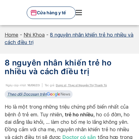
Skip
to
Cửa hàng y tế
content
Home
-
Nhi Khoa
-
8 nguyên nhân khiến trẻ ho nhiều và
cách điều trị
8 nguyên nhân khiến trẻ ho
nhiều và cách điều trị
Ngày cập nhật:
16/06/23
Tác giả:
Dược sĩ, Thạc sĩ Nguyễn Thị Thanh Tú
Theo dõi Docosan trên
Ho là một trong những triệu chứng phổ biến nhất của
trẻ ho nhiều
bệnh ở trẻ em. Tuy nhiên,
, ho có đờm, ho
dai dẳng lâu khỏi, … làm cho bố mẹ lo lắng không yên.
Đồng cảm với cha mẹ, nguyên nhân khiến trẻ ho nhiều
Doctor có sẵn
và cách điều trị sẽ được
tổng hợp trong