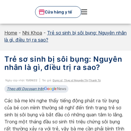
Skip
to
Cửa hàng y tế
content
Home
-
Nhi Khoa
-
Trẻ sơ sinh bị sôi bụng: Nguyên nhân
là gì, điều trị ra sao?
Trẻ sơ sinh bị sôi bụng: Nguyên
nhân là gì, điều trị ra sao?
Ngày cập nhật:
13/09/22
Tác giả:
Dược sĩ, Thạc sĩ Nguyễn Thị Thanh Tú
Theo dõi Docosan trên
Các bà mẹ khi nghe thấy tiếng động phát ra từ bụng
của bé con mình thường sẽ nghĩ đến tình trạng trẻ sơ
sinh bị sôi bụng và bắt đầu có những quan tâm lo lắng.
Trong một tháng đầu sơ sinh thì triệu chứng sôi bụng
rất thường xảy ra với trẻ, vậy bà mẹ cần phải bình tĩnh