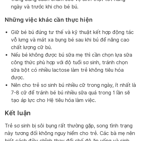
ngày và trước khi cho bé bú.
Những việc khác cần thực hiện
Giữ bé bú đúng tư thế và kỹ thuật kết hợp động tác
vỗ lưng và mát xa bụng bé sau khi bú để nâng cao
chất lượng cữ bú.
Nếu bé không được bú sữa mẹ thì cần chọn lựa sữa
công thức phù hợp với độ tuổi sơ sinh, tránh chọn
sữa bột có nhiều lactose làm trẻ không tiêu hóa
được.
Nên cho trẻ sơ sinh bú nhiều cữ trong ngày, ít nhất là
7-8 cữ để tránh bé bú nhiều sữa quá trong 1 lần sẽ
tạo áp lực cho Hệ tiêu hóa làm việc.
Kết luận
Trẻ sơ sinh bị sôi bụng rất thường gặp, song tình trạng
này tương đối không nguy hiểm cho trẻ. Các bà mẹ nên
biết cách điều chỉnh thay đổi chế độ ăn uống và sinh