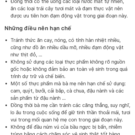
Đồng thời có thể uống các loại nước mát tự nhiên,
ăn các loại trái cây tươi mát và đạm thực vật nên
được ưu tiên hơn đạm động vật trong giai đoạn này.
Những điều nên hạn chế
Tránh thức ăn cay, nóng, có tính hàn nhiệt nhiều,
cũng như đồ ăn nhiều dầu mỡ, nhiều đạm động vật
như thịt đỏ, …
Không sử dụng các loại thực phẩm không rõ nguồn
gốc hoặc không đảm bảo an toàn vệ sinh trong quá
trình dự trữ và chế biến.
Một số thực phẩm mà bà mẹ nên hạn chế sử dụng:
cam, quýt, bưởi, cải bắp, cà chua, đậu nành và các
sản phẩm từ đậu nành …
Đồng thời bà mẹ cần tránh các căng thẳng, suy nghĩ,
lo âu trong cuộc sống để giữ tinh thần thoải mái, tươi
vui trong mối quan hệ mẹ con trong giai đoạn này.
Không để đầu núm vú của bầu ngực bị bẩn, nhiễm
trùng bằng cách chăm sóc vệ sinh thật tốt hàng