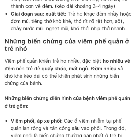
thành cơn về đêm. (kéo dài khoảng 3-4 ngày)
Giai đoạn sau: xuất tiết:
Trẻ ho khạc đờm nhầy hoặc
đờm mủ, tiếng thở khò khè, thở rít rõ rệt hơn, sốt,
chảy nước mũi, nghẹt mũi, khó thở, nhịp thở nhanh…
Những biến chứng của viêm phế quản ở
trẻ nhỏ
ho nhiều về
Viêm phế quản khiến trẻ ho nhiều, đặc biệt
đêm
quấy khóc, mất ngủ.
Đờm nhiều
nên trẻ dễ
và
khò khè kéo dài có thể khiến phát sinh những biến
chứng của bệnh.
Những biến chứng điển hình của bệnh viêm phế quản
ở trẻ gồm:
Viêm phổi, áp xe phổi:
Các ổ viêm nhiễm tại phế
quản lan rộng và tấn công sâu vào phổi. Trong đó,
viêm phổi là biến chứng thường gặp nhất ở trẻ bị