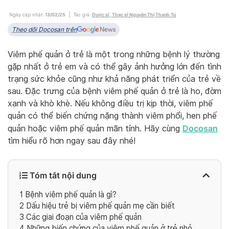
Ngày cập nhật:
13/02/25
Tác giả:
Dược sĩ, Thạc sĩ Nguyễn Thị Thanh Tú
Theo dõi Docosan trên
Viêm phế quản ở trẻ là một trong những bệnh lý thường
gặp nhất ở trẻ em và có thể gây ảnh hưởng lớn đến tình
trạng sức khỏe cũng như khả năng phát triển của trẻ về
sau. Đặc trưng của bệnh viêm phế quản ở trẻ là ho, đờm
xanh và khò khè. Nếu không điều trị kịp thời, viêm phế
quản có thể biến chứng nặng thành viêm phổi, hen phế
Docosan
quản hoặc viêm phế quản mãn tính. Hãy cùng
tìm hiểu rõ hơn ngay sau đây nhé!
Tóm tắt nội dung
1
Bệnh viêm phế quản là gì?
2
Dấu hiệu trẻ bị viêm phế quản mẹ cần biết
3
Các giai đoạn của viêm phế quản
4
Những biến chứng của viêm phế quản ở trẻ nhỏ