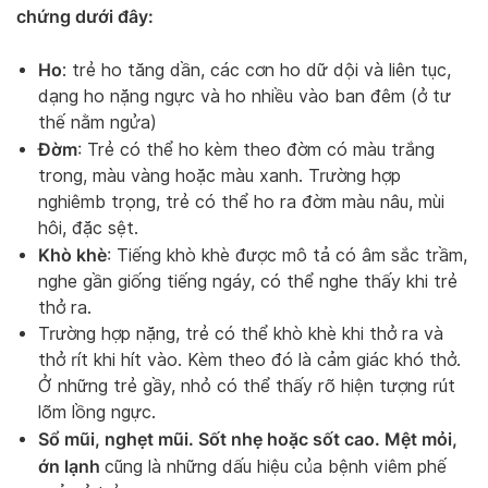
chứng dưới đây:
Ho
: trẻ ho tăng dần, các cơn ho dữ dội và liên tục,
dạng ho nặng ngực và ho nhiều vào ban đêm (ở tư
thế nằm ngửa)
Đờm
: Trẻ có thể ho kèm theo đờm có màu trắng
trong, màu vàng hoặc màu xanh. Trường hợp
nghiêmb trọng, trẻ có thể ho ra đờm màu nâu, mùi
hôi, đặc sệt.
Khò khè
: Tiếng khò khè được mô tả có âm sắc trầm,
nghe gần giống tiếng ngáy, có thể nghe thấy khi trẻ
thở ra.
Trường hợp nặng, trẻ có thể khò khè khi thở ra và
thở rít khi hít vào. Kèm theo đó là cảm giác khó thở.
Ở những trẻ gầy, nhỏ có thể thấy rõ hiện tượng rút
lõm lồng ngực.
Sổ mũi, nghẹt mũi. Sốt nhẹ hoặc sốt cao. Mệt mỏi,
ớn lạnh
cũng là những dấu hiệu của bệnh viêm phế