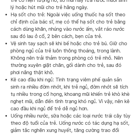
trẻ có hiện tượng ho, sổ mũi hãy rửa nước muối sinh
lý hoặc hút mũi cho trẻ hằng ngày.
Hạ sốt cho trẻ: Ngoài việc uống thuốc hạ sốt theo
chỉ định của bác sĩ, mẹ có thể hạ sốt cho trẻ bằng
cách dùng khăn, nhúng vào nước ấm, vắt ráo nước
sau đó lau ở cổ, 2 bên cách, bẹn của trẻ.
Vệ sinh tay sạch sẽ khi bế hoặc cho trẻ bú. Giữ cho
phòng ngủ của trẻ luôn thông thoáng, trong lành.
Không nên trải thảm trong phòng có trẻ nhỏ. Nên
thường xuyên giặt chăn, gối dành cho trẻ, sau đó
phơi nắng thật khô.
Kê cao đầu khi ngủ: Tình trạng viêm phế quản sản
sinh ra nhiều đờm nhớt, khi trẻ ngủ, đờm nhớt sẽ tích
tụ nhiều trong cổ họng, khoang mũi khiến trẻ khò khè
nghẹt mũi, dẫn đến tình trạng khó ngủ. Vì vậy, nên kê
cao đầu khi ngủ để trẻ dễ ngủ hơn.
Uống nhiều nước, sữa hoặc các loại nước trái cây tùy
theo độ tuổi của trẻ. Uống nước có tác dụng hạ sốt,
giảm tắc nghẽn xung huyết, tăng cường trao đổi