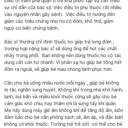
Điều trị viêm phế quản ở trẻ khá phức tạp và cần theo
sự chỉ dẫn của bác sỹ. Việc điều trị phụ thuộc rất nhiều
vào nguyên nhân gây bệnh. Việc điều trị hướng đến
giảm các triệu chứng như ho có đờm, khó thở, giảm
nguy cơ biến chứng bệnh.
Bác sĩ thường chỉ định thuốc ho giúp trẻ long đờm ,
trường hợp nặng bác sĩ sẽ dùng ống để hút các chất
nhầy trong phổi. Bạn không nên dùng thuốc ho có tác
dụng cắt cơn ho nhanh. Vì phản xạ ho giúp bé tống hết
đờm ra ngoài, sẽ giúp bé mau chóng bình phục hơn.
Cần cho bé uống nhiều nước mỗi ngày , giúp bé không
bị tắc nghẽn sung huyết. Không khí trong nhà khô hanh,
lạnh, bụi bẩn và nhiều khói thuốc cũng sẽ gây cho bé
cảm giác khó chịu, hay thậm chí là sưng tấy khí quản.
Mẹ hãy dùng máy giữ ẩm không khí để tăng độ ẩm, luôn
đảm bảo cho bé căn phòng sạch sẽ, ấm áp, và đặc biệt
không có khói thuốc. Trường hợi trẻ sốt có thể cho bé