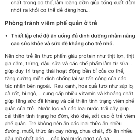
chất trong cơ thể, làm loãng đờm giúp tống xuất đờm
nhớt ra khỏi cơ thể dễ dàng hơn…
Phòng tránh viêm phế quản ở trẻ
Thiết lập chế độ ăn uống đủ dinh dưỡng nhằm nâng
cao sức khỏe và sức đề kháng cho trẻ nhỏ.
Nên cho trẻ ăn thực phẩm giàu protein như thịt lợn, thịt
gia cầm, trứng, đậu, sữa và các chế phẩm làm từ sữa…
giúp duy trì trạng thái hoạt động bền bỉ của cơ thể,
tăng cường miễn dịch chống lại sự tấn công của các
tác nhân bên ngoài. Rau xanh, hoa quả tươi như súp lơ,
cà rốt, bí ngô,… cung cấp nhiều vitamin và khoáng chất
giúp tăng sức đề kháng và cải thiện tình trạng viêm phế
quản của trẻ. Nước lọc và các loại nước trái cây giúp
cải thiện tình trạng ho đờm, khò khè, sốt cao ở trẻ viêm
phế quản. Trẻ không nên ăn các loại thức ăn nhiều
đường, muối, thức ăn cay nóng, chua chát, đồ ăn nhiều
dầu mỡ chất béo…, các loại nước ngọt có ga.