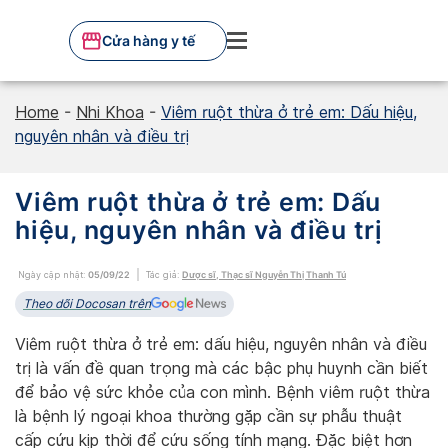
Skip
to
Cửa hàng y tế
content
Home
-
Nhi Khoa
-
Viêm ruột thừa ở trẻ em: Dấu hiệu,
nguyên nhân và điều trị
Viêm ruột thừa ở trẻ em: Dấu
hiệu, nguyên nhân và điều trị
Ngày cập nhật:
05/09/22
Tác giả:
Dược sĩ, Thạc sĩ Nguyễn Thị Thanh Tú
Theo dõi Docosan trên
Viêm ruột thừa ở trẻ em: dấu hiệu, nguyên nhân và điều
trị là vấn đề quan trọng mà các bậc phụ huynh cần biết
để bảo vệ sức khỏe của con mình. Bệnh viêm ruột thừa
là bệnh lý ngoại khoa thường gặp cần sự phẫu thuật
cấp cứu kịp thời để cứu sống tính mạng. Đặc biệt hơn