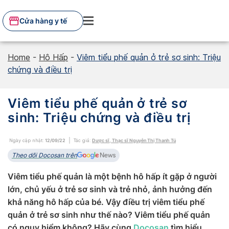
Skip
to
Cửa hàng y tế
content
Home
-
Hô Hấp
-
Viêm tiểu phế quản ở trẻ sơ sinh: Triệu
chứng và điều trị
Viêm tiểu phế quản ở trẻ sơ
sinh: Triệu chứng và điều trị
Ngày cập nhật:
12/09/22
Tác giả:
Dược sĩ, Thạc sĩ Nguyễn Thị Thanh Tú
Theo dõi Docosan trên
Viêm tiểu phế quản là một bệnh hô hấp ít gặp ở người
lớn, chủ yếu ở trẻ sơ sinh và trẻ nhỏ, ảnh hưởng đến
khả năng hô hấp của bé. Vậy điều trị viêm tiểu phế
quản ở trẻ sơ sinh như thế nào? Viêm tiểu phế quản
có nguy hiểm không? Hãy cùng
Docosan
tìm hiểu