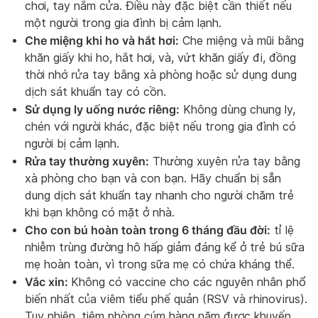
chơi, tay nắm cửa. Điều này đặc biệt cần thiết nếu
một người trong gia đình bị cảm lạnh.
Che miệng khi ho và hắt hơi:
Che miệng và mũi bằng
khăn giấy khi ho, hắt hơi, và, vứt khăn giấy đi, đồng
thời nhớ rửa tay bằng xà phòng hoặc sử dụng dung
dịch sát khuẩn tay có cồn.
Sử dụng ly uống nước riêng:
Không dùng chung ly,
chén với người khác, đặc biệt nếu trong gia đình có
người bị cảm lạnh.
Rửa tay thường xuyên:
Thường xuyên rửa tay bằng
xà phòng cho bạn và con bạn. Hãy chuẩn bị sẵn
dung dịch sát khuẩn tay nhanh cho người chăm trẻ
khi bạn không có mặt ở nhà.
Cho con bú hoàn toàn trong 6 tháng đầu đời:
tỉ lệ
nhiễm trùng đường hô hấp giảm đáng kể ở trẻ bú sữa
mẹ hoàn toàn, vì trong sữa mẹ có chứa kháng thể.
Vắc xin:
Không có vaccine cho các nguyên nhân phổ
biến nhất của viêm tiểu phế quản (RSV và rhinovirus).
Tuy nhiên, tiêm phòng cúm hàng năm được khuyến