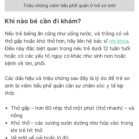
Triệu chứng viêm tiểu phế quản ở trẻ sơ sinh
Khi nào bé cần đi khám?
Nếu trẻ biếng ăn cũng như uống nước, và trông có vẻ
thở gấp hoặc khó thở hơn, hãy liên hệ bác sĩ
nhi khoa
.
Điều này đặc biệt quan trọng nếu trẻ dưới 12 tuần tuổi
hoặc có các yếu tố nguy cơ khác như sinh non hoặc
bệnh về tim, phổi.
Các dấu hiệu và triệu chứng sau đây là lý do để trẻ sơ
sinh bị viêm tiểu phế quản cần sự chăm sóc y tế kịp
thời:
Thở gấp – hơn 60 nhịp thở một phút (thở nhanh) – và
nông
Khó thở – các xương sườn dường như hóp vào trong
khi trẻ hít thở
Vẻ mặt uể oải hoặc lờ đờ