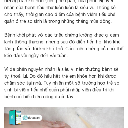
đường dẫn khí nhỏ (tiểu phế quản) của phổi. Nguyên
nhân của bệnh hầu như luôn luôn là siêu vi. Thống kê
cho thấy, thời gian cao điểm của bệnh viêm tiểu phế
quản ở trẻ sơ sinh là trong những tháng mùa đông.
Bệnh khởi phát với các triệu chứng không khác gì cảm
lạnh thông thường, nhưng sau đó diễn tiến ho, khò khè
tăng dần và đôi khi khó thở. Các triệu chứng của có thể
kéo dài vài ngày đến vài tuần.
Vì đa phần nguyên nhân là siêu vi nên thường bệnh sẽ
tự thoái lui. Do đó hầu hết trẻ em khỏe hơn khi được
chăm sóc tại nhà. Tuy nhiên một số trường hợp trẻ sơ
sinh bị viêm tiểu phế quản phải nhập viện điều trị khi
bệnh có biểu hiện nặng dưới đây.