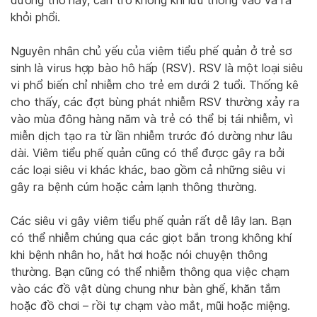
đường thở này, cản trở không khí lưu thông vào và ra
khỏi phổi.
Nguyên nhân chủ yếu của viêm tiểu phế quản ở trẻ sơ
sinh là virus hợp bào hô hấp (RSV). RSV là một loại siêu
vi phổ biến chỉ nhiễm cho trẻ em dưới 2 tuổi. Thống kê
cho thấy, các đợt bùng phát nhiễm RSV thường xảy ra
vào mùa đông hàng năm và trẻ có thể bị tái nhiễm, vì
miễn dịch tạo ra từ lần nhiễm trước đó dường như lâu
dài. Viêm tiểu phế quản cũng có thể được gây ra bởi
các loại siêu vi khác khác, bao gồm cả những siêu vi
gây ra bệnh cúm hoặc cảm lạnh thông thường.
Các siêu vi gây viêm tiểu phế quản rất dễ lây lan. Bạn
có thể nhiễm chúng qua các giọt bắn trong không khí
khi bệnh nhân ho, hắt hơi hoặc nói chuyện thông
thường. Bạn cũng có thể nhiễm thông qua việc chạm
vào các đồ vật dùng chung như bàn ghế, khăn tắm
hoặc đồ chơi – rồi tự chạm vào mắt, mũi hoặc miệng.