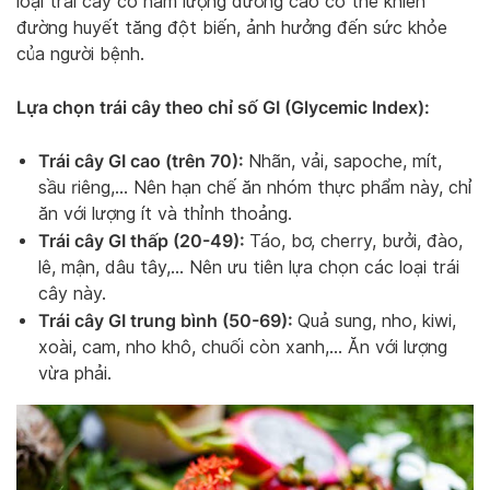
loại trái cây có hàm lượng đường cao có thể khiến
đường huyết tăng đột biến, ảnh hưởng đến sức khỏe
của người bệnh.
Lựa chọn trái cây theo chỉ số GI (Glycemic Index):
Trái cây GI cao (trên 70):
Nhãn, vải, sapoche, mít,
sầu riêng,… Nên hạn chế ăn nhóm thực phẩm này, chỉ
ăn với lượng ít và thỉnh thoảng.
Trái cây GI thấp (20-49):
Táo, bơ, cherry, bưởi, đào,
lê, mận, dâu tây,… Nên ưu tiên lựa chọn các loại trái
cây này.
Trái cây GI trung bình (50-69):
Quả sung, nho, kiwi,
xoài, cam, nho khô, chuối còn xanh,… Ăn với lượng
vừa phải.