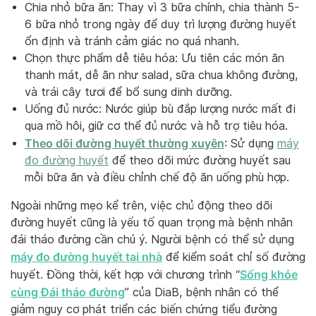
Chia nhỏ bữa ăn: Thay vì 3 bữa chính, chia thành 5-
6 bữa nhỏ trong ngày để duy trì lượng đường huyết
ổn định và tránh cảm giác no quá nhanh.
Chọn thực phẩm dễ tiêu hóa: Ưu tiên các món ăn
thanh mát, dễ ăn như salad, sữa chua không đường,
và trái cây tươi để bổ sung dinh dưỡng.
Uống đủ nước: Nước giúp bù đắp lượng nước mất đi
qua mồ hôi, giữ cơ thể đủ nước và hỗ trợ tiêu hóa.
Theo dõi đường huyết thường xuyên
: Sử dụng
máy
đo đường huyết
để theo dõi mức đường huyết sau
mỗi bữa ăn và điều chỉnh chế độ ăn uống phù hợp.
Ngoài những mẹo kể trên, việc chủ động theo dõi
đường huyết cũng là yếu tố quan trọng mà bệnh nhân
đái tháo đường cần chú ý. Người bệnh có thể sử dụng
máy đo đường huyết tại nhà
để kiểm soát chỉ số đường
Sống khỏe
huyết. Đồng thời, kết hợp với chương trình “
cùng Đái tháo đường
” của DiaB, bệnh nhân có thể
giảm nguy cơ phát triển các biến chứng tiểu đường