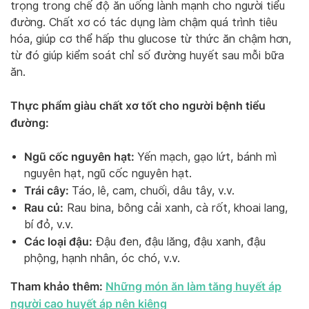
trọng trong chế độ ăn uống lành mạnh cho người tiểu
đường. Chất xơ có tác dụng làm chậm quá trình tiêu
hóa, giúp cơ thể hấp thu glucose từ thức ăn chậm hơn,
từ đó giúp kiểm soát chỉ số đường huyết sau mỗi bữa
ăn.
Thực phẩm giàu chất xơ tốt cho người bệnh tiểu
đường:
Ngũ cốc nguyên hạt:
Yến mạch, gạo lứt, bánh mì
nguyên hạt, ngũ cốc nguyên hạt.
Trái cây:
Táo, lê, cam, chuối, dâu tây, v.v.
Rau củ:
Rau bina, bông cải xanh, cà rốt, khoai lang,
bí đỏ, v.v.
Các loại đậu:
Đậu đen, đậu lăng, đậu xanh, đậu
phộng, hạnh nhân, óc chó, v.v.
Tham khảo thêm:
Những món ăn làm tăng huyết áp
người cao huyết áp nên kiêng