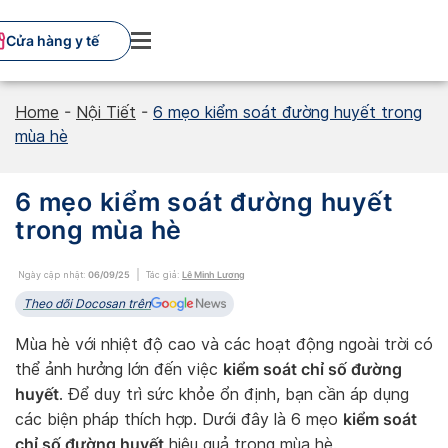
Skip
to
Cửa hàng y tế
content
Home
-
Nội Tiết
-
6 mẹo kiểm soát đường huyết trong
mùa hè
6 mẹo kiểm soát đường huyết
trong mùa hè
Ngày cập nhật:
06/09/25
Tác giả:
Lê Minh Lương
Theo dõi Docosan trên
Mùa hè với nhiệt độ cao và các hoạt động ngoài trời có
kiểm soát chỉ số đường
thể ảnh hưởng lớn đến việc
huyết
. Để duy trì sức khỏe ổn định, bạn cần áp dụng
kiểm soát
các biện pháp thích hợp. Dưới đây là 6 mẹo
chỉ số đường huyết
hiệu quả trong mùa hè.