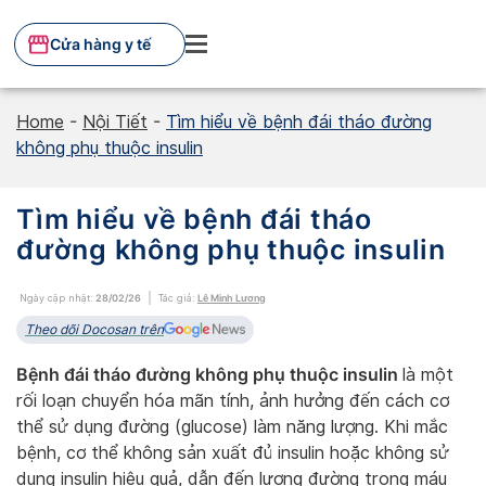
Skip
to
Cửa hàng y tế
content
Home
-
Nội Tiết
-
Tìm hiểu về bệnh đái tháo đường
không phụ thuộc insulin
Tìm hiểu về bệnh đái tháo
đường không phụ thuộc insulin
Ngày cập nhật:
28/02/26
Tác giả:
Lê Minh Lương
Theo dõi Docosan trên
Bệnh đái tháo đường không phụ thuộc insulin
là một
rối loạn chuyển hóa mãn tính, ảnh hưởng đến cách cơ
thể sử dụng đường (glucose) làm năng lượng. Khi mắc
bệnh, cơ thể không sản xuất đủ insulin hoặc không sử
dụng insulin hiệu quả, dẫn đến lượng đường trong máu