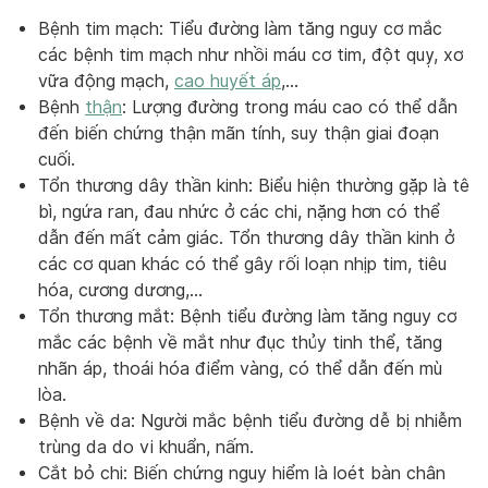
Bệnh tim mạch: Tiểu đường làm tăng nguy cơ mắc
các bệnh tim mạch như nhồi máu cơ tim, đột quỵ, xơ
vữa động mạch,
cao huyết áp
,…
Bệnh
thận
: Lượng đường trong máu cao có thể dẫn
đến biến chứng thận mãn tính, suy thận giai đoạn
cuối.
Tổn thương dây thần kinh: Biểu hiện thường gặp là tê
bì, ngứa ran, đau nhức ở các chi, nặng hơn có thể
dẫn đến mất cảm giác. Tổn thương dây thần kinh ở
các cơ quan khác có thể gây rối loạn nhịp tim, tiêu
hóa, cương dương,…
Tổn thương mắt: Bệnh tiểu đường làm tăng nguy cơ
mắc các bệnh về mắt như đục thủy tinh thể, tăng
nhãn áp, thoái hóa điểm vàng, có thể dẫn đến mù
lòa.
Bệnh về da: Người mắc bệnh tiểu đường dễ bị nhiễm
trùng da do vi khuẩn, nấm.
Cắt bỏ chi: Biến chứng nguy hiểm là loét bàn chân