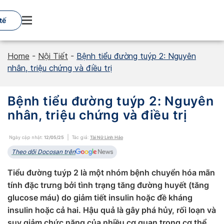
Skip
to
tế
content
Home
-
Nội Tiết
-
Bệnh tiểu đường tuýp 2: Nguyên
nhân, triệu chứng và điều trị
Bệnh tiểu đường tuýp 2: Nguyên
nhân, triệu chứng và điều trị
Ngày cập nhật:
12/05/25
Tác giả:
Tài Nữ Linh Hảo
Theo dõi Docosan trên
Tiểu đường tuýp 2 là một nhóm bệnh chuyển hóa mãn
tính đặc trưng bởi tình trạng tăng đường huyết (tăng
glucose máu) do giảm tiết insulin hoặc đề kháng
insulin hoặc cả hai. Hậu quả là gây phá hủy, rối loạn và
suy giảm chức năng của nhiều cơ quan trong cơ thể