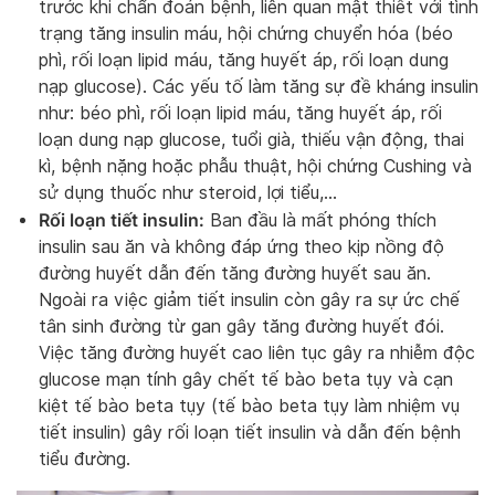
trước khi chẩn đoán bệnh, liên quan mật thiết với tình
trạng tăng insulin máu, hội chứng chuyển hóa (béo
phì, rối loạn lipid máu, tăng huyết áp, rối loạn dung
nạp glucose). Các yếu tố làm tăng sự đề kháng insulin
như: béo phì, rối loạn lipid máu, tăng huyết áp, rối
loạn dung nạp glucose, tuổi già, thiếu vận động, thai
kì, bệnh nặng hoặc phẫu thuật, hội chứng Cushing và
sử dụng thuốc như steroid, lợi tiểu,…
Rối loạn tiết insulin:
Ban đầu là mất phóng thích
insulin sau ăn và không đáp ứng theo kịp nồng độ
đường huyết dẫn đến tăng đường huyết sau ăn.
Ngoài ra việc giảm tiết insulin còn gây ra sự ức chế
tân sinh đường từ gan gây tăng đường huyết đói.
Việc tăng đường huyết cao liên tục gây ra nhiễm độc
glucose mạn tính gây chết tế bào beta tụy và cạn
kiệt tế bào beta tụy (tế bào beta tụy làm nhiệm vụ
tiết insulin) gây rối loạn tiết insulin và dẫn đến bệnh
tiểu đường.