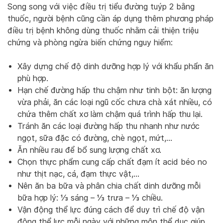
Song song với việc điều trị tiểu đường tuýp 2 bằng
thuốc, người bệnh cũng cần áp dụng thêm phương pháp
điều trị bệnh không dùng thuốc nhằm cải thiện triệu
chứng và phòng ngừa biến chứng nguy hiểm:
Xây dựng chế độ dinh dưỡng hợp lý với khẩu phẩn ăn
phù hợp.
Hạn chế đường hấp thu chậm như tinh bột: ăn lượng
vừa phải, ăn các loại ngũ cốc chưa chà xát nhiều, có
chứa thêm chất xơ làm chậm quá trình hấp thu lại.
Tránh ăn các loại đường hấp thu nhanh như nước
ngọt, sữa đặc có đường, chè ngọt, mứt,…
Ăn nhiều rau để bổ sung lượng chất xơ.
Chọn thực phẩm cung cấp chất đạm ít acid béo no
như thịt nạc, cá, đạm thực vật,…
Nên ăn ba bữa và phân chia chất dinh dưỡng mỗi
bữa hợp lý: ⅓ sáng – ⅓ trưa – ⅓ chiều.
Vận động thể lực đúng cách để duy trì chế độ vận
động thể lực mỗi ngày với những môn thể dục giúp