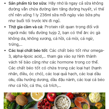
Sản phẩm từ bơ sữa:
Hãy nhớ là ngay cả sữa không
đường vẫn chứa đường làm tăng đường huyết, vì thế
chỉ nên uống 1 ly 236ml sữa mỗi ngày vào bữa phụ
như buổi tối trước khi đi ngủ.
Thịt gia cầm và cá:
Protein rất quan trọng đối với
người mắc tiểu đường tuýp 2, bạn có thể ăn: ức gà
không da, không xương, cá hồi, cá mòi, cá ngừ,
trứng,…
Các loại chất béo tốt:
Các chất béo tốt như omega-
3, alpha-lipoic acid,… tham gia vào sự hình thành
vách tế bào cũng như các hormone trong cơ thể.
Các chất béo tốt có chứa trong các loại hạt (hạnh
nhân, điều, óc chó), các loại quả hạch, các loại dầu
oliu, dầu hướng dương, dầu đậu nành, các loại cá béo
như cá hồi, cá thu, cá trích,…