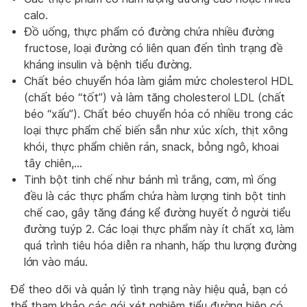
calo.
Đồ uống, thực phẩm có đường chứa nhiều đường
fructose, loại đường có liên quan đến tình trạng đề
kháng insulin và bệnh tiểu đường.
Chất béo chuyển hóa làm giảm mức cholesterol HDL
(chất béo “tốt”) và làm tăng cholesterol LDL (chất
béo “xấu”). Chất béo chuyển hóa có nhiều trong các
loại thực phẩm chế biến sẵn như xúc xích, thịt xông
khói, thực phẩm chiên rán, snack, bỏng ngô, khoai
tây chiên,…
Tinh bột tinh chế như bánh mì trắng, cơm, mì ống
đều là các thực phẩm chứa hàm lượng tinh bột tinh
chế cao, gây tăng đáng kể đường huyết ở người tiểu
đường tuýp 2. Các loại thực phẩm này ít chất xơ, làm
quá trình tiêu hóa diễn ra nhanh, hấp thu lượng đường
lớn vào máu.
Để theo dõi và quản lý tình trạng này hiệu quả, bạn có
thể tham khảo các gói xét nghiệm tiểu đường hiện có