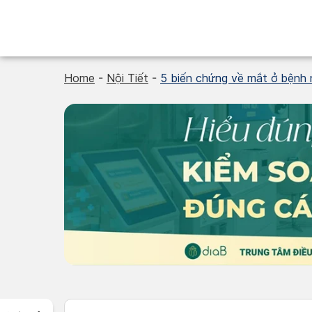
Skip
to
content
Home
-
Nội Tiết
-
5 biến chứng về mắt ở bệnh 