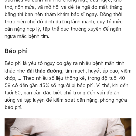
thở, nôn mửa, vã mồ hôi và dễ té ngã do mất thăng
bằng thì bạn nên thăm khám bác sĩ ngay. Đồng thời
thực hiện chế độ dinh dưỡng lành mạnh, duy trì mức
cân nặng hợp lý, tập thể dục thường xuyên để ngăn
ngừa mắc bệnh tim.
Béo phì
Béo phì là yếu tố nguy cơ gây ra nhiều bệnh mãn tính
đái tháo đường
khác như
, tim mạch, huyết áp cao, viêm
khớp,…. Theo nhiều số liệu thông kê, trong độ tuổi 40 –
59 có đến gần 45% số người bị béo phì. Vì thế, khi đến
tuổi 50, bạn cần đặc biệt chú trọng đến vấn đề ăn
uống và tập luyện để kiểm soát cân nặng, phòng ngừa
béo phì.