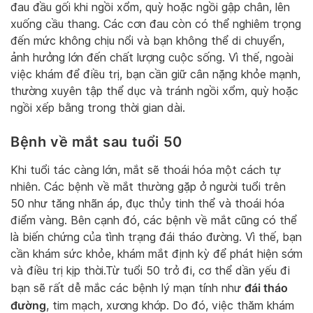
đau đầu gối khi ngồi xổm, quỳ hoặc ngồi gập chân, lên
xuống cầu thang. Các cơn đau còn có thể nghiêm trọng
đến mức không chịu nổi và bạn không thể di chuyển,
ảnh hưởng lớn đến chất lượng cuộc sống. Vì thế, ngoài
việc khám để điều trị, bạn cần giữ cân nặng khỏe mạnh,
thường xuyên tập thể dục và tránh ngồi xổm, quỳ hoặc
ngồi xếp bằng trong thời gian dài.
Bệnh về mắt sau tuổi 50
Khi tuổi tác càng lớn, mắt sẽ thoái hóa một cách tự
nhiên. Các bệnh về mắt thường gặp ở người tuổi trên
50 như tăng nhãn áp, đục thủy tinh thể và thoái hóa
điểm vàng. Bên cạnh đó, các bệnh về mắt cũng có thể
là biến chứng của tình trạng đái tháo đường. Vì thế, bạn
cần khám sức khỏe, khám mắt định kỳ để phát hiện sớm
và điều trị kịp thời.Từ tuổi 50 trở đi, cơ thể dần yếu đi
đái tháo
bạn sẽ rất dễ mắc các bệnh lý mạn tính như
đường
, tim mạch, xương khớp. Do đó, việc thăm khám