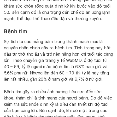
khám sức khỏe tổng quát định kỳ khi bước vào độ tuổi
50. Bên cạnh đó là chú trọng đến chế độ ăn uống lạnh
mạnh, thể dục thể thao đều đặn và thường xuyên.
Bệnh tim
Sự tích tụ các mảng bám trong thành mạch máu là
nguyên nhân chính gây ra bệnh tim. Tình trạng này bắt
đầu từ thời thơ ấu và trở nên nặng hơn khi tuổi tác càng
lớn. Theo chuyên gia trang y tế WebMD, ở độ tuổi từ
40 – 59, tỷ lệ người mắc bệnh tim là 6,3% nam giới và
5,6% phụ nữ. Nhưng lên đến 60 – 79 thì tỷ lệ này tăng
lên rất nhiều, gần 20% ở nam giới và 9,7% ở nữ giới.
Bệnh tim gây ra nhiều ảnh hưởng tiêu cực đến sức
khỏe, thậm chí là tính mạng của người bệnh. Do đó việc
kiểm tra sức khỏe định kỳ là điều cần thiết khi độ tuổi
của bạn càng lớn. Bên cạnh đó, khi có một trong các
dấu hiệu về bệnh tim như chóng mặt, đau ngực, khó