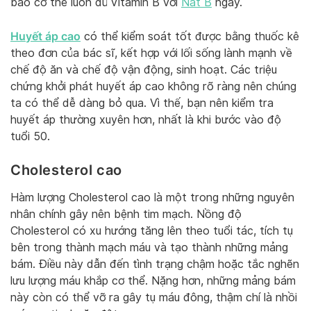
bảo cơ thể luôn đủ vitamin B với
Nat B
ngay.
Huyết áp cao
có thể kiểm soát tốt được bằng thuốc kê
theo đơn của bác sĩ, kết hợp với lối sống lành mạnh về
chế độ ăn và chế độ vận động, sinh hoạt. Các triệu
chứng khởi phát huyết áp cao không rõ ràng nên chúng
ta có thể dễ dàng bỏ qua. Vì thế, bạn nên kiểm tra
huyết áp thường xuyên hơn, nhất là khi bước vào độ
tuổi 50.
Cholesterol cao
Hàm lượng Cholesterol cao là một trong những nguyên
nhân chính gây nên bệnh tim mạch. Nồng độ
Cholesterol có xu hướng tăng lên theo tuổi tác, tích tụ
bên trong thành mạch máu và tạo thành những mảng
bám. Điều này dẫn đến tình trạng chậm hoặc tắc nghẽn
lưu lượng máu khắp cơ thể. Nặng hơn, những mảng bám
này còn có thể vỡ ra gây tụ máu đông, thậm chí là nhồi