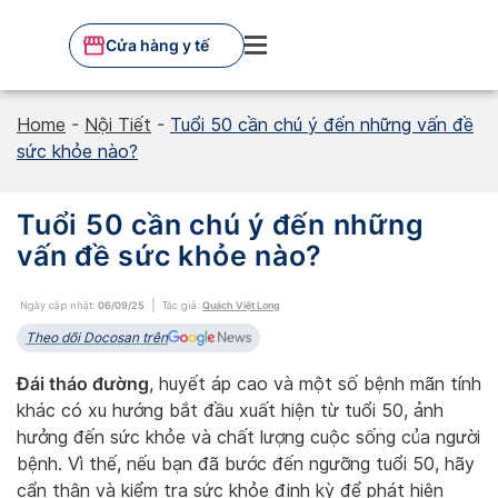
Skip
to
Cửa hàng y tế
content
Home
-
Nội Tiết
-
Tuổi 50 cần chú ý đến những vấn đề
sức khỏe nào?
Tuổi 50 cần chú ý đến những
vấn đề sức khỏe nào?
Ngày cập nhật:
06/09/25
Tác giả:
Quách Việt Long
Theo dõi Docosan trên
Đái tháo đường
, huyết áp cao và một số bệnh mãn tính
khác có xu hướng bắt đầu xuất hiện từ tuổi 50, ảnh
hưởng đến sức khỏe và chất lượng cuộc sống của người
bệnh. Vì thế, nếu bạn đã bước đến ngưỡng tuổi 50, hãy
cẩn thận và kiểm tra sức khỏe định kỳ để phát hiện