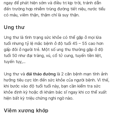
ngay để phát hiện sớm và điều trị kịp trời, tránh dẫn
đến trường hợp nhiễm trùng đường tiết niệu, nước tiểu
có máu, viêm thận, thậm chí là suy thận.
Ung thư
Ung thư là tình trạng sức khỏe có thể gặp ở mọi lứa
tuổi nhưng tỷ lệ mắc bệnh ở độ tuổi 45 – 55 cao hơn
gấp đôi ở người trẻ. Một số ung thu thường gặp ở độ
tuổi 50 như đại tràng, vú, cổ tử cung, tuyến tiền liệt,
tuyến tụy,…
đái tháo đường
Ung thư và
là 2 căn bệnh mạn tính ảnh
hưởng tiêu cực lớn đến sức khỏe của người bệnh. Vì thế,
khi bước vào độ tuổi tuổi này, bạn cần kiểm tra sức
khỏe định kỳ hoặc đi khám bác sĩ ngay khi cơ thể xuất
hiện bất kỳ triệu chứng nghi ngờ nào.
Viêm xương khớp