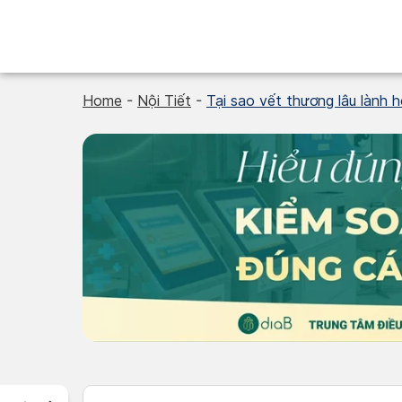
Skip
to
content
Home
-
Nội Tiết
-
Tại sao vết thương lâu lành 