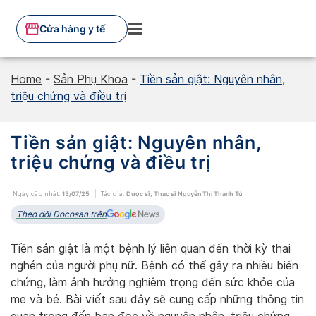
Skip
to
Cửa hàng y tế
content
Home
-
Sản Phụ Khoa
-
Tiền sản giật: Nguyên nhân,
triệu chứng và điều trị
Tiền sản giật: Nguyên nhân,
triệu chứng và điều trị
Ngày cập nhật:
13/07/25
Tác giả:
Dược sĩ, Thạc sĩ Nguyễn Thị Thanh Tú
Theo dõi Docosan trên
Tiền sản giật là một bệnh lý liên quan đến thời kỳ thai
nghén của người phụ nữ. Bệnh có thể gây ra nhiều biến
chứng, làm ảnh hưởng nghiêm trọng đến sức khỏe của
mẹ và bé. Bài viết sau đây sẽ cung cấp những thông tin