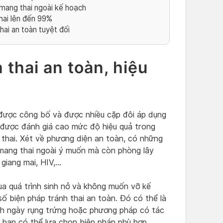
mang thai ngoài kế hoạch
thai lên đến 99%
hai an toàn tuyệt đối
 thai an toàn, hiệu
i được công bố và được nhiều cặp đôi áp dụng
u được đánh giá cao mức độ hiệu quả trong
 thai. Xét về phương diện an toàn, có những
mang thai ngoài ý muốn mà còn phòng lây
 giang mai, HIV,…
ua quá trình sinh nở và không muốn vỡ kế
ố biện pháp tránh thai an toàn. Đó có thể là
ính ngày rụng trứng hoặc phương pháp có tác
 bạn có thể lựa chọn biện pháp phù hợp.