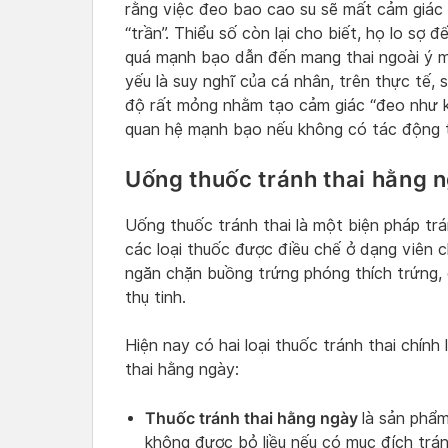
rằng việc đeo bao cao su sẽ mất cảm giác 
“trần”. Thiểu số còn lại cho biết, họ lo sợ 
quá mạnh bạo dẫn đến mang thai ngoài ý mu
yếu là suy nghĩ của cá nhân, trên thực tế,
độ rất mỏng nhằm tạo cảm giác “đeo như kh
quan hệ mạnh bạo nếu không có tác động t
Uống thuốc tránh thai hằng 
Uống thuốc tránh thai là một biện pháp trá
các loại thuốc được điều chế ở dạng viên 
ngăn chặn buồng trứng phóng thích trứng, 
thụ tinh.
Hiện nay có hai loại thuốc tránh thai chính
thai hằng ngày:
Thuốc tránh thai hằng ngày
là sản phẩ
không được bỏ liều nếu có mục đích trá