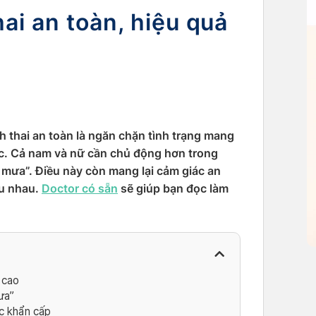
hai an toàn, hiệu quả
h thai an toàn là ngăn chặn tình trạng mang
ục. Cả nam và nữ cần chủ động hơn trong
 mưa”. Điều này còn mang lại cảm giác an
ều nhau.
Doctor có sẵn
sẽ giúp bạn đọc làm
 cao
ưa”
c khẩn cấp