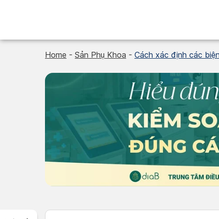
Skip
to
content
Home
-
Sản Phụ Khoa
-
Cách xác định các biện