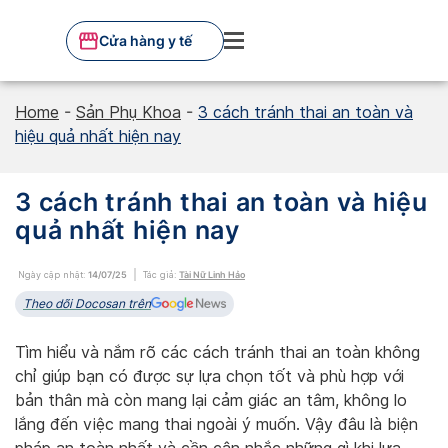
Skip
to
Cửa hàng y tế
content
Home
-
Sản Phụ Khoa
-
3 cách tránh thai an toàn và
hiệu quả nhất hiện nay
3 cách tránh thai an toàn và hiệu
quả nhất hiện nay
Ngày cập nhật:
14/07/25
Tác giả:
Tài Nữ Linh Hảo
Theo dõi Docosan trên
Tìm hiểu và nắm rõ các cách tránh thai an toàn không
chỉ giúp bạn có được sự lựa chọn tốt và phù hợp với
bản thân mà còn mang lại cảm giác an tâm, không lo
lắng đến việc mang thai ngoài ý muốn. Vậy đâu là biện