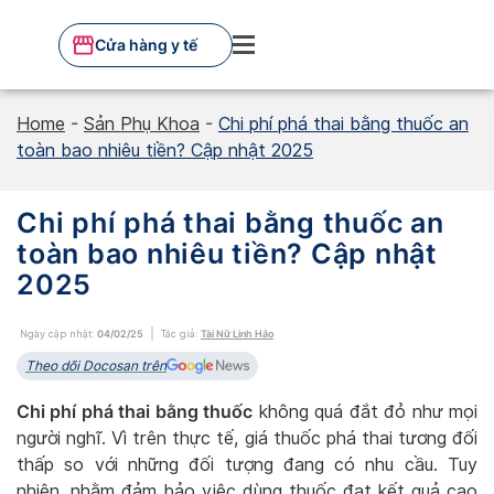
Skip
to
Cửa hàng y tế
content
Home
-
Sản Phụ Khoa
-
Chi phí phá thai bằng thuốc an
toàn bao nhiêu tiền? Cập nhật 2025
Chi phí phá thai bằng thuốc an
toàn bao nhiêu tiền? Cập nhật
2025
Ngày cập nhật:
04/02/25
Tác giả:
Tài Nữ Linh Hảo
Theo dõi Docosan trên
Chi phí phá thai bằng thuốc
không quá đắt đỏ như mọi
người nghĩ. Vì trên thực tế, giá thuốc phá thai tương đối
thấp so với những đối tượng đang có nhu cầu. Tuy
nhiên, nhằm đảm bảo việc dùng thuốc đạt kết quả cao