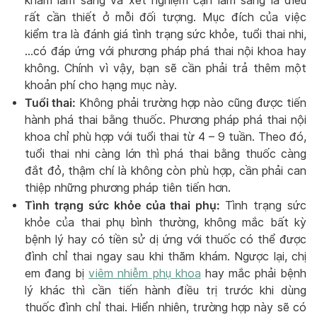
khám lâm sàng và xét nghiệm cận lâm sàng là điều
rất cần thiết ở mỗi đối tượng. Mục đích của việc
kiểm tra là đánh giá tình trạng sức khỏe, tuổi thai nhi,
…có đáp ứng với phương pháp phá thai nội khoa hay
không. Chính vì vậy, bạn sẽ cần phải trả thêm một
khoản phí cho hạng mục này.
Tuổi thai:
Không phải trường hợp nào cũng được tiến
hành phá thai bằng thuốc. Phương pháp phá thai nội
khoa chỉ phù hợp với tuổi thai từ 4 – 9 tuần. Theo đó,
tuổi thai nhi càng lớn thì phá thai bằng thuốc càng
đắt đỏ, thậm chí là không còn phù hợp, cần phải can
thiệp những phương pháp tiên tiến hơn.
Tình trạng sức khỏe của thai phụ:
Tình trạng sức
khỏe của thai phụ bình thường, không mắc bất kỳ
bệnh lý hay có tiền sử dị ứng với thuốc có thể được
đình chỉ thai ngay sau khi thăm khám. Ngược lại, chị
em đang bị
viêm nhiễm phụ khoa
hay mắc phải bệnh
lý khác thì cần tiến hành điều trị trước khi dùng
thuốc đình chỉ thai. Hiển nhiên, trường hợp này sẽ có