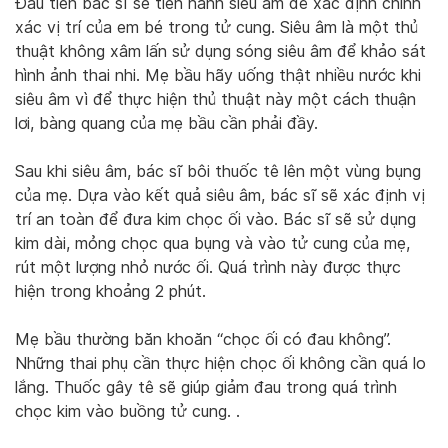
Đầu tiên bác sĩ sẽ tiến hành siêu âm để xác định chính
xác vị trí của em bé trong tử cung. Siêu âm là một thủ
thuật không xâm lấn sử dụng sóng siêu âm để khảo sát
hình ảnh thai nhi. Mẹ bầu hãy uống thật nhiều nước khi
siêu âm vì để thực hiện thủ thuật này một cách thuận
lơi, bàng quang của mẹ bầu cần phải đầy.
Sau khi siêu âm, bác sĩ bôi thuốc tê lên một vùng bụng
của mẹ. Dựa vào kết quả siêu âm, bác sĩ sẽ xác định vị
trí an toàn để đưa kim chọc ối vào. Bác sĩ sẽ sử dụng
kim dài, mỏng chọc qua bụng và vào tử cung của mẹ,
rút ​​một lượng nhỏ nước ối. Quá trình này được thực
hiện trong khoảng 2 phút.
Mẹ bầu thường băn khoăn “chọc ối có đau không”.
Những thai phụ cần thực hiện chọc ối không cần quá lo
lắng. Thuốc gây tê sẽ giúp giảm đau trong quá trình
chọc kim vào buồng tử cung. .