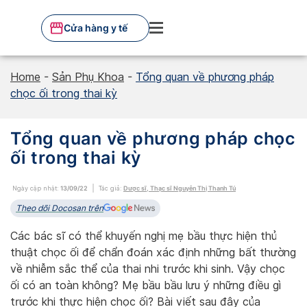
Skip
to
Cửa hàng y tế
content
Home
-
Sản Phụ Khoa
-
Tổng quan về phương pháp
chọc ối trong thai kỳ
Tổng quan về phương pháp chọc
ối trong thai kỳ
Ngày cập nhật:
13/09/22
Tác giả:
Dược sĩ, Thạc sĩ Nguyễn Thị Thanh Tú
Theo dõi Docosan trên
Các bác sĩ có thể khuyến nghị mẹ bầu thực hiện thủ
thuật chọc ối để chẩn đoán xác định những bất thường
về nhiễm sắc thể của thai nhi trước khi sinh. Vậy chọc
ối có an toàn không? Mẹ bầu bầu lưu ý những điều gì
trước khi thực hiện chọc ối? Bài viết sau đây của