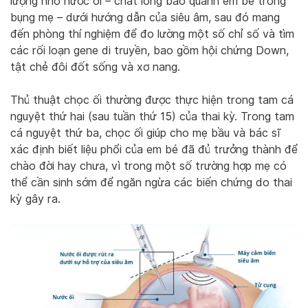
lượng nhỏ nước ối – chất lỏng bao quanh em bé trong
bụng mẹ – dưới hướng dẫn của siêu âm, sau đó mang
đến phòng thí nghiệm để đo lường một số chỉ số và tìm
các rối loạn gene di truyền, bao gồm hội chứng Down,
tật chẻ đôi đốt sống và xơ nang.
Thủ thuật chọc ối thường được thực hiện trong tam cá
nguyệt thứ hai (sau tuần thứ 15) của thai kỳ. Trong tam
cá nguyệt thứ ba, chọc ối giúp cho mẹ bầu và bác sĩ
xác định biết liệu phổi của em bé đã đủ trưởng thành để
chào đời hay chưa, vì trong một số trường hợp mẹ có
thể cần sinh sớm để ngăn ngừa các biến chứng do thai
kỳ gây ra.