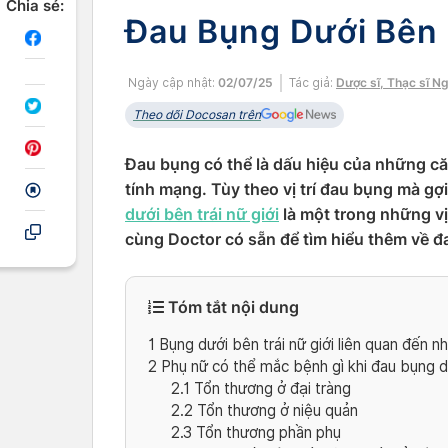
Chia sẻ:
Đau Bụng Dưới Bên 
Ngày cập nhật:
02/07/25
Tác giả:
Dược sĩ, Thạc sĩ N
Theo dõi Docosan trên
Đau bụng có thể là dấu hiệu của những c
tính mạng. Tùy theo vị trí đau bụng mà g
dưới bên trái nữ giới
là một trong những vị
cùng Doctor có sẵn để tìm hiểu thêm về đ
Tóm tắt nội dung
1
Bụng dưới bên trái nữ giới liên quan đến 
2
Phụ nữ có thể mắc bệnh gì khi đau bụng d
2.1
Tổn thương ở đại tràng
2.2
Tổn thương ở niệu quản
2.3
Tổn thương phần phụ