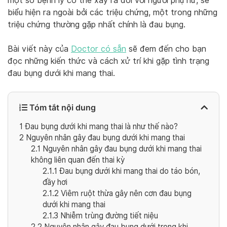
một số bệnh lý có thể xảy ra đối với người phụ nữ, sẽ
biểu hiện ra ngoài bởi các triệu chứng, một trong những
triệu chứng thường gặp nhất chính là đau bụng.
Bài viết này của
Doctor có sẵn
sẽ đem đến cho bạn
đọc những kiến thức và cách xử trí khi gặp tình trạng
đau bụng dưới khi mang thai.
Tóm tắt nội dung
1
Đau bụng dưới khi mang thai là như thế nào?
2
Nguyên nhân gây đau bụng dưới khi mang thai
2.1
Nguyên nhân gây đau bụng dưới khi mang thai
không liên quan đến thai kỳ
2.1.1
Đau bụng dưới khi mang thai do táo bón,
đầy hơi
2.1.2
Viêm ruột thừa gây nên cơn đau bụng
dưới khi mang thai
2.1.3
Nhiễm trùng đường tiết niệu
2.2
Nguyên nhân gây đau bụng dưới trong khi