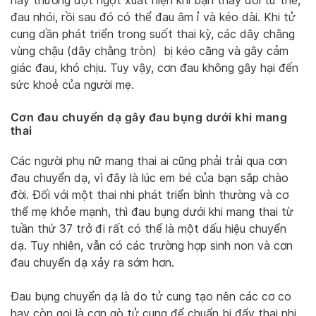
này thường đột ngột xuất hiện khi bạn thay đổi tư thế,
đau nhói, rồi sau đó có thể đau âm ỉ và kéo dài. Khi tử
cung dần phát triển trong suốt thai kỳ, các dây chằng
vùng chậu (dây chằng tròn) bị kéo căng và gây cảm
giác đau, khó chịu. Tuy vậy, cơn đau không gây hại đến
sức khoẻ của người mẹ.
Cơn đau chuyển dạ
gây đau bụng dưới khi mang
thai
Các người phụ nữ mang thai ai cũng phải trải qua cơn
đau chuyển dạ, vì đây là lúc em bé của bạn sắp chào
đời. Đối với một thai nhi phát triển bình thường và cơ
thể mẹ khỏe mạnh, thì đau bụng dưới khi mang thai từ
tuần thứ 37 trở đi rất có thể là một dấu hiệu chuyển
dạ. Tuy nhiên, vẫn có các trường hợp sinh non và cơn
đau chuyển dạ xảy ra sớm hơn.
Đau bụng chuyển dạ là do tử cung tạo nên các cơ co
hay còn gọi là cơn gò tử cung để chuẩn bị đẩy thai nhi