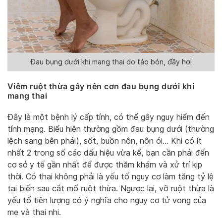
Đau bụng dưới khi mang thai do táo bón, đầy hơi
Viêm ruột thừa gây nên cơn đau bụng dưới khi
mang thai
Đây là một bệnh lý cấp tính, có thể gây nguy hiểm đến
tính mạng. Biểu hiện thường gồm đau bụng dưới (thường
lệch sang bên phải), sốt, buồn nôn, nôn ói… Khi có ít
nhất 2 trong số các dấu hiệu vừa kể, bạn cần phải đến
cơ sở y tế gần nhất để được thăm khám và xử trí kịp
thời. Có thai không phải là yếu tố nguy cơ làm tăng tỷ lệ
tai biến sau cắt mổ ruột thừa. Ngược lại, vỡ ruột thừa là
yếu tố tiên lượng có ý nghĩa cho nguy cơ tử vong của
mẹ và thai nhi.