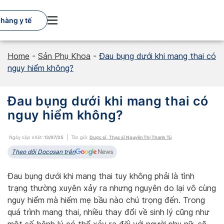
Skip
to
hàng y tế
content
Home
-
Sản Phụ Khoa
-
Đau bụng dưới khi mang thai có
nguy hiểm không?
Đau bụng dưới khi mang thai có
nguy hiểm không?
Ngày cập nhật:
13/07/25
Tác giả:
Dược sĩ, Thạc sĩ Nguyễn Thị Thanh Tú
Theo dõi Docosan trên
Đau bụng dưới khi mang thai tuy không phải là tình
trạng thường xuyên xảy ra nhưng nguyên do lại vô cùng
nguy hiểm mà hiếm mẹ bầu nào chú trọng đến. Trong
quá trình mang thai, nhiều thay đổi về sinh lý cũng như