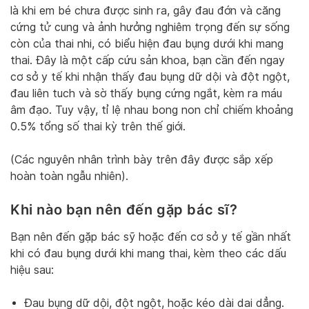
là khi em bé chưa được sinh ra, gây đau đớn và căng
cứng tử cung và ảnh hưởng nghiêm trọng đến sự sống
còn của thai nhi, có biểu hiện đau bụng dưới khi mang
thai. Đây là một cấp cứu sản khoa, bạn cần đến ngay
cơ sở y tế khi nhận thấy đau bụng dữ dội và đột ngột,
đau liên tuch và sờ thấy bụng cứng ngắt, kèm ra máu
âm đạo. Tuy vậy, tỉ lệ nhau bong non chỉ chiếm khoảng
0.5% tổng số thai kỳ trên thế giới.
(Các nguyên nhân trình bày trên đây được sắp xếp
hoàn toàn ngẫu nhiên).
Khi nào bạn nên đến gặp bác sĩ?
Bạn nên đến gặp bác sỹ hoặc đến cơ sở y tế gần nhất
khi có đau bụng dưới khi mang thai, kèm theo các dấu
hiệu sau:
Đau bụng dữ dội, đột ngột, hoặc kéo dài dai dẳng.