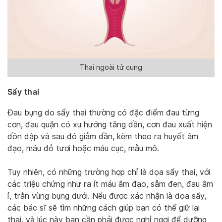
Thai ngoài tử cung
Sẩy thai
Đau bụng do sẩy thai thường có đặc điểm đau từng
cơn, đau quặn có xu hướng tăng dần, cơn đau xuất hiện
dồn dập và sau đó giảm dần, kèm theo ra huyết âm
đạo, máu đỏ tươi hoặc máu cục, mẫu mô.
Tuy nhiên, có những trường hợp chỉ là dọa sẩy thai, với
các triệu chứng như ra ít máu âm đạo, sẫm đen, đau âm
ỉ, trằn vùng bụng dưới. Nếu được xác nhận là dọa sẩy,
các bác sĩ sẽ tìm những cách giúp bạn có thể giữ lại
thai, và lúc này bạn cần phải được nghỉ ngơi để dưỡng