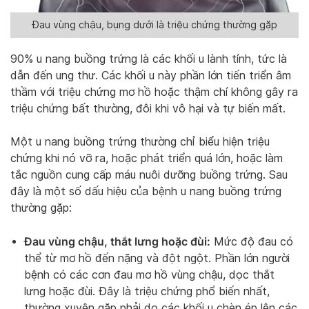
Đau vùng chậu, bụng dưới là triệu chứng thường gặp
90% u nang buồng trứng là các khối u lành tính, tức là
dẫn đến ung thư. Các khối u này phần lớn tiến triển âm
thầm với triệu chứng mơ hồ hoặc thậm chí không gây ra
triệu chứng bất thường, đôi khi vô hại và tự biến mất.
Một u nang buồng trứng thường chỉ biểu hiện triệu
chứng khi nó vỡ ra, hoặc phát triển quá lớn, hoặc làm
tắc nguồn cung cấp máu nuôi dưỡng buồng trứng. Sau
đây là một số dấu hiệu của bệnh u nang buồng trứng
thường gặp:
Đau vùng chậu, thắt lưng hoặc đùi:
Mức độ đau có
thể từ mơ hồ đến nặng và đột ngột. Phần lớn người
bệnh có các cơn đau mơ hồ vùng chậu, dọc thắt
lưng hoặc đùi. Đây là triệu chứng phổ biến nhất,
thường xuyên gặp phải do các khối u chèn ép lên các