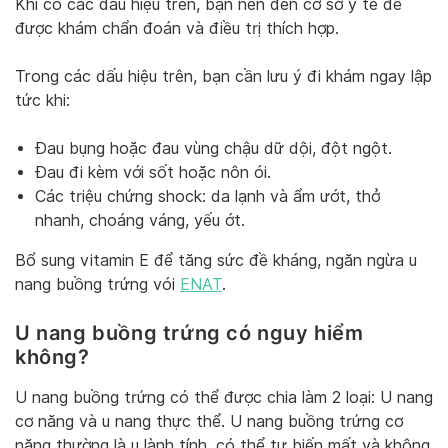
Khi có các dấu hiệu trên, bạn nên đến cơ sở y tế để
được khám chẩn đoán và điều trị thích hợp.
Trong các dấu hiệu trên, bạn cần lưu ý đi khám ngay lập
tức khi:
Đau bụng hoặc đau vùng chậu dữ dội, đột ngột.
Đau đi kèm với sốt hoặc nôn ói.
Các triệu chứng shock: da lạnh và ẩm ướt, thở
nhanh, choáng váng, yếu ớt.
Bổ sung vitamin E để tăng sức đề kháng, ngăn ngừa u
nang buồng trứng vói
ENAT
.
U nang buồng trứng có nguy hiểm
không?
U nang buồng trứng có thể được chia làm 2 loại: U nang
cơ năng và u nang thực thể. U nang buồng trứng cơ
năng thường là u lành tính, có thể tự biến mất và không