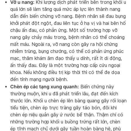
Vỡ u nang:
Khi lượng dịch phát triển bên trong khối u
quá lớn sẽ làm tăng quá mức áp lực lên thành nang
dẫn đến biến chứng vỡ nang. Bệnh nhân sẽ đau bụng
khởi phát đột ngột, đau liên tục ở hạ vị và hai bên hố
chậu ấn đau, có phản ứng. Một số trường hợp vỡ
nang gây chảy máu trong, bệnh nhân có thể choáng
mất máu. Ngoài ra, vỡ nang còn gây ra hội chứng
nhiễm trùng, bụng chướng, có thể có phản ứng phúc
mạc, thăm khám âm đạo thấy u dính, rất ít di động,
ấn thấy đau. Đây là một trường hợp cấp cứu ngoại
khoa. Nếu không điều trị kịp thời thì có thể đe dọa
đến tính mạng người bệnh.
Chèn ép các tạng xung quanh:
Biến chứng này
thường muộn, khi u đã phát triển lâu, đạt đến kích
thước lớn. Khối u chèn ép lên bàng quang gây rối loạn
tiểu tiện, chèn ép trực tràng gây táo bón, đôi khi
chèn ép niệu quản gây ứ nước bể thận. Thậm chí có
những trường hợp khối u buồng trứng rất lớn, chèn
ép tĩnh mạch chủ dưới gây tuần hoàn bàng hệ, phù