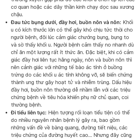
cơ quan hoặc các dây thần kinh chạy dọc sau xương
chậu.
Đau tức bụng dưới, đầy hơi, buồn nôn và nôn:
Khối
u có kích thước lớn có thể gây khó chịu tức thời cho
người bệnh, đôi lúc cảm giác chướng bụng, bụng to
và sờ thấy khối u. Người bệnh cảm thấy no nhanh dù
chỉ ăn một lượng rất ít thức ăn. Đặc biệt, khi có cảm
giác đầy hơi liên tục hằng ngày, nôn và buồn nôn thì
nên cảnh giác với những tế bào ác tính ở buồng
trứng do các khối u ác tính không vỡ, sẽ biến chứng
thành ung thư gây hoạt tử và nhiễm trùng. Dấu hiệu
đầy hơi, buồn nôn thường dễ nhầm lẫn với các triệu
chứng bệnh về tiêu hóa khiến phụ nữ chủ quan, coi
thường bệnh.
Đi tiểu liên tục:
Hiện tượng rối loạn tiểu tiện có thể
do nhiều nguyên nhân bệnh lý gây ra, bao gồm
những vấn đề về bàng quang, đường tiết niệu, các
triệu chứng của đường huyết cao… Nhưng đây cũng