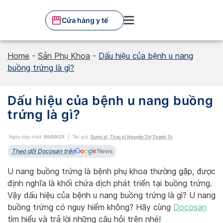
Skip
to
Cửa hàng y tế
content
Home
-
Sản Phụ Khoa
-
Dấu hiệu của bệnh u nang
buồng trứng là gì?
Dấu hiệu của bệnh u nang buồng
trứng là gì?
Ngày cập nhật:
05/09/25
Tác giả:
Dược sĩ, Thạc sĩ Nguyễn Thị Thanh Tú
Theo dõi Docosan trên
U nang buồng trứng là bệnh phụ khoa thường gặp, được
định nghĩa là khối chứa dịch phát triển tại buồng trứng.
Vậy dấu hiệu của bệnh u nang buồng trứng là gì? U nang
buồng trứng có nguy hiểm không? Hãy cùng
Docosan
tìm hiểu và trả lời những câu hỏi trên nhé!