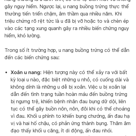
gây nguy hiểm. Ngược lại, u nang buồng trứng thực thể
thường tiến triển chậm, âm thầm qua nhiều năm. Khi
triệu chứng rõ rệt tức là u đã bị vỡ hoặc to và chèn ép
vào các tạng xung quanh gây ra nhiều biến chứng nguy
hiểm, khó lường.
Trong số ít trường hợp, u nang buồng trứng có thể dẫn
đến các biến chứng sau:
Xoắn u nang:
Hiện tượng này có thể xảy ra với bất
kỳ loại u nào, đặc biệt những u nhỏ, có cuống dài và
không dính là những u dễ bị xoắn. Việc u bị xoắn lại
dẫn đến tình trạng tuần hoàn máu đến buồng trứng
bị ngưng trệ, khiến bệnh nhân đau bụng dữ dội, liên
tục có thể gây buồn nôn, nôn, đôi khi có thể choáng
vì đau. Khối u phình to khiến bụng chướng, ấn đau hạ
vị và hai hố chậu, có phản ứng thành bụng. Thăm âm
đạo thấy khối u căng, ít di động, ấn đau nhói.