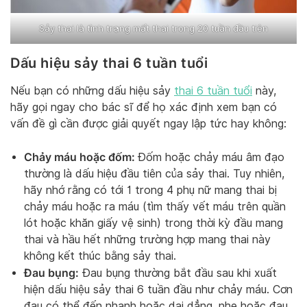
Sảy thai là tình trạng mất thai trong 20 tuần đầu tiên
Dấu hiệu sảy thai 6 tuần tuổi
Nếu bạn có những dấu hiệu sảy
thai 6 tuần tuổi
này,
hãy gọi ngay cho bác sĩ để họ xác định xem bạn có
vấn đề gì cần được giải quyết ngay lập tức hay không:
Chảy máu hoặc đốm:
Đốm hoặc chảy máu âm đạo
thường là dấu hiệu đầu tiên của sảy thai. Tuy nhiên,
hãy nhớ rằng có tới 1 trong 4 phụ nữ mang thai bị
chảy máu hoặc ra máu (tìm thấy vết máu trên quần
lót hoặc khăn giấy vệ sinh) trong thời kỳ đầu mang
thai và hầu hết những trường hợp mang thai này
không kết thúc bằng sảy thai.
Đau bụng:
Đau bụng thường bắt đầu sau khi xuất
hiện dấu hiệu sảy thai 6 tuần đầu như chảy máu. Cơn
đau có thể đến nhanh hoặc dai dẳng, nhẹ hoặc đau