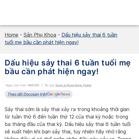
Skip
to
content
Home
-
Sản Phụ Khoa
-
Dấu hiệu sảy thai 6 tuần
tuổi mẹ bầu cần phát hiện ngay!
Dấu hiệu sảy thai 6 tuần tuổi mẹ
bầu cần phát hiện ngay!
Ngày cập nhật:
14/07/25
Tác giả:
Dược sĩ Phạm Ngọc Thành
Theo dõi Docosan trên
Sảy thai sớm là sảy thai xảy ra trong khoảng thời gian
từ tuần thứ 6 đến tuần thứ 12 của thai kỳ hoặc trong
ba tháng đầu của thai kỳ. Dấu hiệu sảy thai 6 tuần tuổi
sẽ xuất hiện khi bạn sảy thai, tuy nhiên hãy nhớ rằng