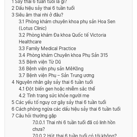
1
Sảy thai 6 tuần tuổi là gì?
2
Dấu hiệu sảy thai 6 tuần tuổi
3
Siêu âm thai nhi ở đâu?
3.1
Phòng khám chuyên khoa phụ sản Hoa Sen
(Lotus Clinic)
3.2
Phòng khám Đa khoa Quốc tế Victoria
Healthcare
3.3
Family Medical Practice
3.4
Phòng khám Chuyên khoa Phụ Sản 315
3.5
Bệnh viện Từ Dũ
3.6
Bệnh viện phụ sản MêKông
3.7
Bệnh viện Phụ – Sản Trung ương
4
Nguyên nhân gây sảy thai 6 tuần tuổi
4.1
Đột biến gen hoặc nhiễm sắc thể
4.2
Tình trạng sức khỏe người mẹ
5
Các yếu tố nguy cơ gây sảy thai 6 tuần tuổi
6
Cách phòng ngừa các dấu hiệu sảy thai 6 tuần tuổi
7
Câu hỏi thường gặp
7.0.0.1
Thai nhi 6 tuần tuổi đã có linh hồn
chưa?
7.0.0.2
Hút thai 6 tuần tuổi có tội không?