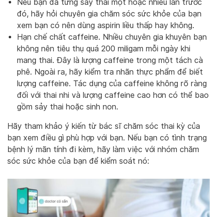
Nếu bạn đã từng sảy thai một hoặc nhiều lần trước
đó, hãy hỏi chuyên gia chăm sóc sức khỏe của bạn
xem bạn có nên dùng aspirin liều thấp hay không.
Hạn chế chất caffeine. Nhiều chuyên gia khuyên bạn
không nên tiêu thụ quá 200 miligam mỗi ngày khi
mang thai. Đây là lượng caffeine trong một tách cà
phê. Ngoài ra, hãy kiểm tra nhãn thực phẩm để biết
lượng caffeine. Tác dụng của caffeine không rõ ràng
đối với thai nhi và lượng caffeine cao hơn có thể bao
gồm sảy thai hoặc sinh non.
Hãy tham khảo ý kiến từ bác sĩ chăm sóc thai kỳ của
bạn xem điều gì phù hợp với bạn. Nếu bạn có tình trạng
bệnh lý mãn tính đi kèm, hãy làm việc với nhóm chăm
sóc sức khỏe của bạn để kiểm soát nó: