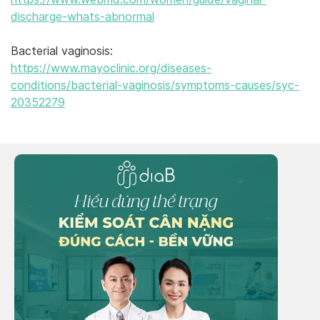
discharge-whats-abnormal
Bacterial vaginosis:
https://www.mayoclinic.org/diseases-
conditions/bacterial-vaginosis/symptoms-causes/syc-
20352279