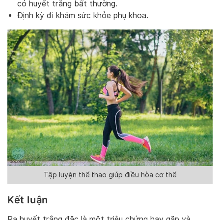
có huyết trắng bất thường.
Định kỳ đi khám sức khỏe phụ khoa.
Tập luyện thể thao giúp điều hòa cơ thể
Kết luận
Ra huyết trắng đặc là một triệu chứng hay gặp và