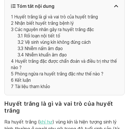
Tóm tắt nội dung
1
Huyết trắng là gì và vai trò của huyết trắng
2
Nhận biết huyết trắng bệnh lý
3
Các nguyên nhân gây ra huyết trắng đặc
3.1
Rối loạn nội tiết tố
3.2
Vệ sinh vùng kín không đúng cách
3.3
Nhiễm nấm âm đạo
3.4
Nhiễm khuẩn âm đạo
4
Huyết trắng đặc được chẩn đoán và điều trị như thế
nào ?
5
Phòng ngừa ra huyết trắng đặc như thế nào ?
6
Kết luận
7
Tài liệu tham khảo
Huyết trắng là gì và vai trò của huyết
trắng
Ra huyết trắng (
khí hư
) vùng kín là hiện tượng sinh lý
bình thường ở người phụ nữ trong độ tuổi sinh sản (từ