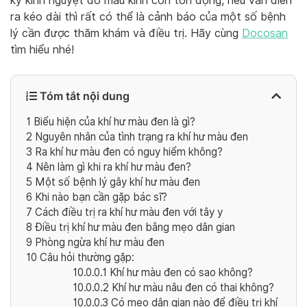
kỳ kinh nguyệt do máu kinh còn tồn đọng, nếu vẫn diễn
ra kéo dài thì rất có thể là cảnh báo của một số bệnh
lý cần được thăm khám và điều trị. Hãy cùng
Docosan
tìm hiểu nhé!
Tóm tắt nội dung
1
Biểu hiện của khí hư màu đen là gì?
2
Nguyên nhân của tình trạng ra khí hư màu đen
3
Ra khí hư màu đen có nguy hiểm không?
4
Nên làm gì khi ra khí hư màu đen?
5
Một số bệnh lý gây khí hư màu đen
6
Khi nào bạn cần gặp bác sĩ?
7
Cách điều trị ra khí hư màu đen với tây y
8
Điều trị khí hư màu đen bằng mẹo dân gian
9
Phòng ngừa khí hư màu đen
10
Câu hỏi thường gặp:
10.0.0.1
Khí hư màu đen có sao không?
10.0.0.2
Khí hư màu nâu đen có thai không?
10.0.0.3
Có mẹo dân gian nào để điều trị khí