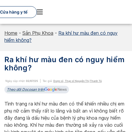
Skip
to
Cửa hàng y tế
content
Home
-
Sản Phụ Khoa
-
Ra khí hư màu đen có nguy
hiểm không?
Ra khí hư màu đen có nguy hiểm
không?
Ngày cập nhật:
02/07/25
Tác giả:
Dược sĩ, Thạc sĩ Nguyễn Thị Thanh Tú
Theo dõi Docosan trên
Tình trạng ra khí hư màu đen có thể khiến nhiều chị em
phụ nữ cảm thấy rất lo lắng và bất an vì không biết rõ
đây đang là dấu hiệu của bệnh lý phụ khoa nguy hiểm
nào không. Khí hư màu đen thường sẽ xảy ra vào cuối