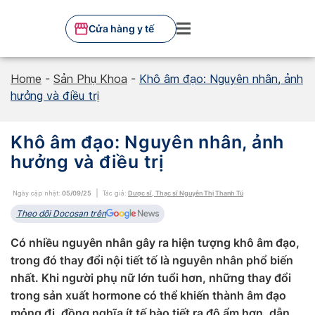
Skip
to
Cửa hàng y tế
content
Home
-
Sản Phụ Khoa
-
Khô âm đạo: Nguyên nhân, ảnh
hưởng và điều trị
Khô âm đạo: Nguyên nhân, ảnh
hưởng và điều trị
Ngày cập nhật:
05/09/25
Tác giả:
Dược sĩ, Thạc sĩ Nguyễn Thị Thanh Tú
Theo dõi Docosan trên
Có nhiều nguyên nhân gây ra hiện tượng khô âm đạo,
trong đó thay đổi nội tiết tố là nguyên nhân phổ biến
nhất. Khi người phụ nữ lớn tuổi hơn, những thay đổi
trong sản xuất hormone có thể khiến thành âm đạo
mỏng đi, đồng nghĩa ít tế bào tiết ra độ ẩm hơn, dẫn