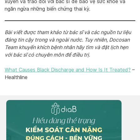
xuyên và trao đổi với bác sĩ để bảo vệ sức khỏe và
ngăn ngừa những biến chứng thai kỳ.
Bài viết được tham khảo từ bác sĩ và các nguồn tư liệu
đáng tin cậy trong và ngoài nước. Tuy nhiên, Docosan
Team khuyến khích bệnh nhân hãy tìm và đặt lịch hẹn
với bác sĩ có chuyên môn để điều trị.
What Causes Black Discharge and How Is It Treated?
–
Healthline