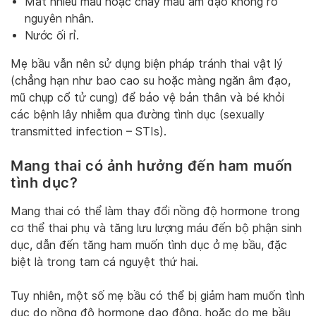
Mất nhiều máu hoặc chảy máu âm đạo không rõ
nguyên nhân.
Nước ối rỉ.
Mẹ bầu vẫn nên sử dụng biện pháp tránh thai vật lý
(chẳng hạn như bao cao su hoặc màng ngăn âm đạo,
mũ chụp cổ tử cung) để bảo vệ bản thân và bé khỏi
các bệnh lây nhiễm qua đường tình dục (sexually
transmitted infection – STIs).
Mang thai có ảnh hưởng đến ham muốn
tình dục?
Mang thai có thể làm thay đổi nồng độ hormone trong
cơ thể thai phụ và tăng lưu lượng máu đến bộ phận sinh
dục, dẫn đến tăng ham muốn tình dục ở mẹ bầu, đặc
biệt là trong tam cá nguyệt thứ hai.
Tuy nhiên, một số mẹ bầu có thể bị giảm ham muốn tình
dục do nồng độ hormone dao động, hoặc do mẹ bầu