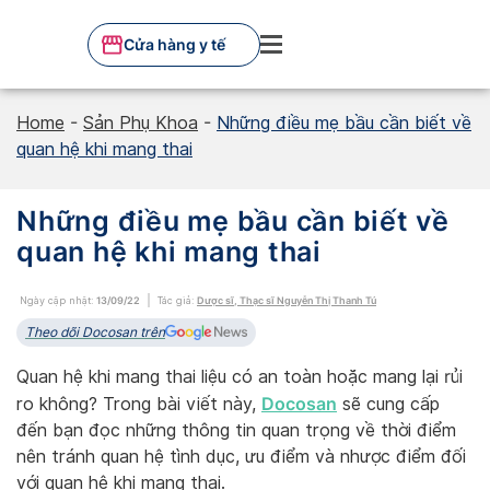
Skip
to
Cửa hàng y tế
content
Home
-
Sản Phụ Khoa
-
Những điều mẹ bầu cần biết về
quan hệ khi mang thai
Những điều mẹ bầu cần biết về
quan hệ khi mang thai
Ngày cập nhật:
13/09/22
Tác giả:
Dược sĩ, Thạc sĩ Nguyễn Thị Thanh Tú
Theo dõi Docosan trên
Quan hệ khi mang thai liệu có an toàn hoặc mang lại rủi
Docosan
ro không? Trong bài viết này,
sẽ cung cấp
đến bạn đọc những thông tin quan trọng về thời điểm
nên tránh quan hệ tình dục, ưu điểm và nhược điểm đối
với quan hệ khi mang thai.