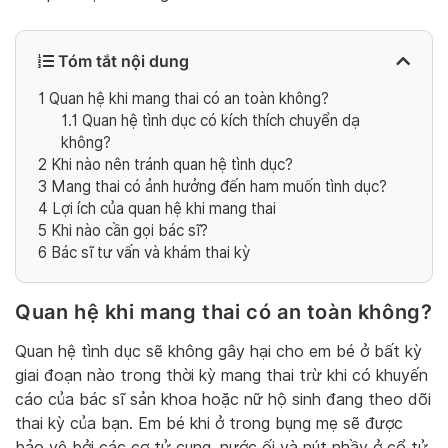
Tóm tắt nội dung
1
Quan hệ khi mang thai có an toàn không?
1.1
Quan hệ tình dục có kích thích chuyển dạ
không?
2
Khi nào nên tránh quan hệ tình dục?
3
Mang thai có ảnh hưởng đến ham muốn tình dục?
4
Lợi ích của quan hệ khi mang thai
5
Khi nào cần gọi bác sĩ?
6
Bác sĩ tư vấn và khám thai kỳ
Quan hệ khi mang thai có an toàn không?
Quan hệ tình dục sẽ không gây hại cho em bé ở bất kỳ
giai đoạn nào trong thời kỳ mang thai trừ khi có khuyến
cáo của bác sĩ sản khoa hoặc nữ hộ sinh đang theo dõi
thai kỳ của bạn. Em bé khi ở trong bụng mẹ sẽ được
bảo vệ bởi các cơ tử cung, nước ối và nút nhầy ở cổ tử