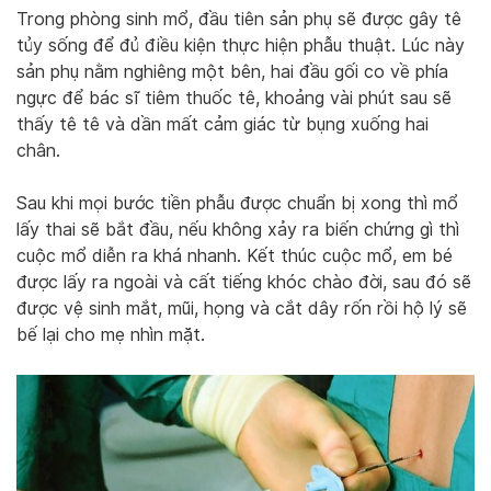
Trong phòng sinh mổ, đầu tiên sản phụ sẽ được gây tê
tủy sống để đủ điều kiện thực hiện phẫu thuật. Lúc này
sản phụ nằm nghiêng một bên, hai đầu gối co về phía
ngực để bác sĩ tiêm thuốc tê, khoảng vài phút sau sẽ
thấy tê tê và dần mất cảm giác từ bụng xuống hai
chân.
Sau khi mọi bước tiền phẫu được chuẩn bị xong thì mổ
lấy thai sẽ bắt đầu, nếu không xảy ra biến chứng gì thì
cuộc mổ diễn ra khá nhanh. Kết thúc cuộc mổ, em bé
được lấy ra ngoài và cất tiếng khóc chào đời, sau đó sẽ
được vệ sinh mắt, mũi, họng và cắt dây rốn rồi hộ lý sẽ
bế lại cho mẹ nhìn mặt.