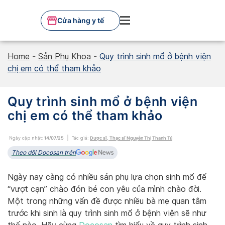
Skip
to
Cửa hàng y tế
content
Home
-
Sản Phụ Khoa
-
Quy trình sinh mổ ở bệnh viện
chị em có thể tham khảo
Quy trình sinh mổ ở bệnh viện
chị em có thể tham khảo
Ngày cập nhật:
14/07/25
Tác giả:
Dược sĩ, Thạc sĩ Nguyễn Thị Thanh Tú
Theo dõi Docosan trên
Ngày nay càng có nhiều sản phụ lựa chọn sinh mổ để
“vượt cạn” chào đón bé con yêu của mình chào đời.
Một trong những vấn đề được nhiều bà mẹ quan tâm
trước khi sinh là quy trình sinh mổ ở bệnh viện sẽ như