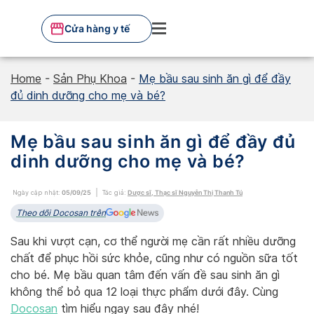
Skip
to
Cửa hàng y tế
content
Home
-
Sản Phụ Khoa
-
Mẹ bầu sau sinh ăn gì để đầy
đủ dinh dưỡng cho mẹ và bé?
Mẹ bầu sau sinh ăn gì để đầy đủ
dinh dưỡng cho mẹ và bé?
Ngày cập nhật:
05/09/25
Tác giả:
Dược sĩ, Thạc sĩ Nguyễn Thị Thanh Tú
Theo dõi Docosan trên
Sau khi vượt cạn, cơ thể người mẹ cần rất nhiều dưỡng
chất để phục hồi sức khỏe, cũng như có nguồn sữa tốt
cho bé. Mẹ bầu quan tâm đến vấn đề sau sinh ăn gì
không thể bỏ qua 12 loại thực phẩm dưới đây. Cùng
Docosan
tìm hiểu ngay sau đây nhé!