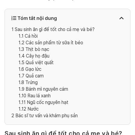
Tóm tắt nội dung
1
Sau sinh ăn gì để tốt cho cả mẹ và bé?
1.1
Cá hồi
1.2
Các sản phẩm từ sữa ít béo
1.3
Thịt bò nạc
1.4
Cây họ đậu
1.5
Quả việt quất
1.6
Gạo lức
1.7
Quả cam
1.8
Trứng
1.9
Bánh mì nguyên cám
1.10
Rau lá xanh
1.11
Ngũ cốc nguyên hạt
1.12
Nước
2
Bác sĩ tư vấn và khám phụ sản
Sau sinh ăn gì để tốt cho cả mẹ và bé?