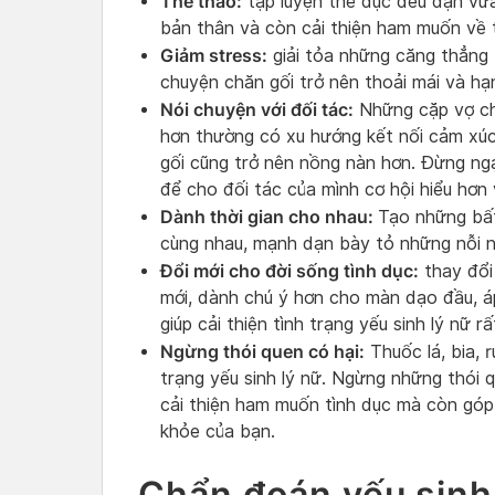
Thể thao:
tập luyện thể dục đều đặn vừa g
bản thân và còn cải thiện ham muốn về t
Giảm stress:
giải tỏa những căng thẳng 
chuyện chăn gối trở nên thoải mái và hạ
Nói chuyện với đối tác:
Những cặp vợ chồ
hơn thường có xu hướng kết nối cảm xú
gối cũng trở nên nồng nàn hơn. Đừng ngạ
để cho đối tác của mình cơ hội hiểu hơn 
Dành thời gian cho nhau:
Tạo những bất
cùng nhau, mạnh dạn bày tỏ những nỗi n
Đổi mới cho đời sống tình dục:
thay đổi 
mới, dành chú ý hơn cho màn dạo đầu, áp
giúp cải thiện tình trạng yếu sinh lý nữ rấ
Ngừng thói quen có hại:
Thuốc lá, bia, 
trạng yếu sinh lý nữ. Ngừng những thói 
cải thiện ham muốn tình dục mà còn góp
khỏe của bạn.
Chẩn đoán yếu sinh