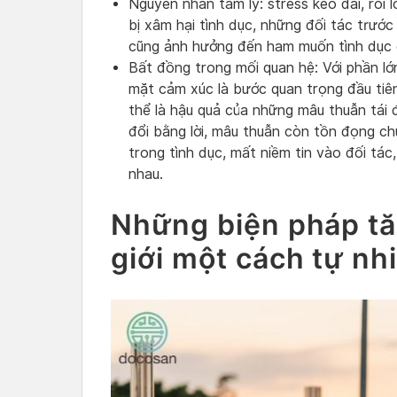
Nguyên nhân tâm lý: stress kéo dài, rối l
bị xâm hại tình dục, những đối tác trướ
cũng ảnh hưởng đến ham muốn tình dục 
Bất đồng trong mối quan hệ: Với phần lớ
mặt cảm xúc là bước quan trọng đầu tiên
thể là hậu quả của những mâu thuẫn tái đ
đổi bằng lời, mâu thuẫn còn tồn đọng ch
trong tình dục, mất niềm tin vào đối tác
nhau.
Những biện pháp tă
giới một cách tự nh