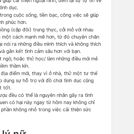
iúp cải thiện ngoại hình, đem lại sự tự tin về
ình dục.
trong cuộc sống, tiền bạc, công việc sẽ giúp
nh phúc hơn.
ng (cặp đôi) trung thực, cởi mở với nhau
c một cách mạnh mẽ hơn, từ đó chuyện chăn
i nói ra những điều mình thích và không thích
và gắn kết tình cảm sâu hơn với bạn.
 ngờ, hoặc thử học/ làm những điều mới mẻ
iềm thầm kín.
địa điểm mới, thay vì ở nhà, thử một tư thế
 dụng sự hỗ trợ với đồ chơi tình dục cũng
t tốt.
rượu đều có thể là nguyên nhân gây ra tình
quen có hại này ngay từ hôm nay không chỉ
 phần không nhỏ trong việc cải thiện sức
 lý nữ