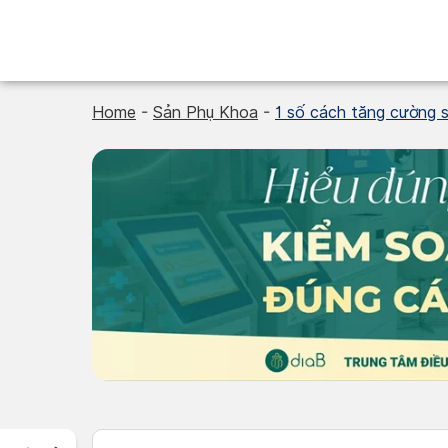
Skip
to
content
Home
-
Sản Phụ Khoa
-
1 số cách tăng cường s