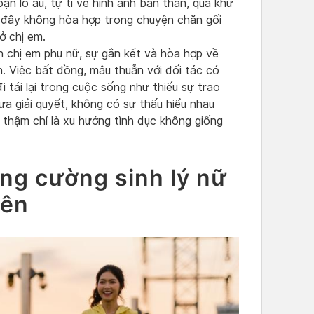
oạn lo âu, tự ti về hình ảnh bản thân, quá khứ
c đây không hòa hợp trong chuyện chăn gối
ở chị em.
n chị em phụ nữ, sự gắn kết và hòa hợp về
. Việc bất đồng, mâu thuẫn với đối tác có
i tái lại trong cuộc sống như thiếu sự trao
ưa giải quyết, không có sự thấu hiểu nhau
, thậm chí là xu hướng tình dục không giống
ng cường sinh lý nữ
iên