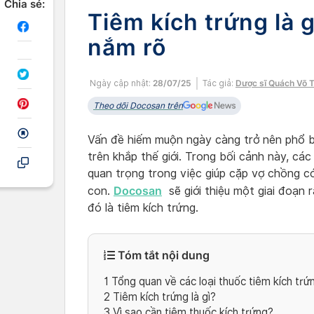
Chia sẻ:
Tiêm kích trứng là g
nắm rõ
Ngày cập nhật:
28/07/25
Tác giả:
Dược sĩ Quách Võ 
Theo dõi Docosan trên
Vấn đề hiếm muộn ngày càng trở nên phổ b
trên khắp thế giới. Trong bối cảnh này, các
quan trọng trong việc giúp cặp vợ chồng 
Docosan
con.
sẽ giới thiệu một giai đoạn r
đó là tiêm kích trứng.
Tóm tắt nội dung
1
Tổng quan về các loại thuốc tiêm kích trứ
2
Tiêm kích trứng là gì?
3
Vì sao cần tiêm thuốc kích trứng?