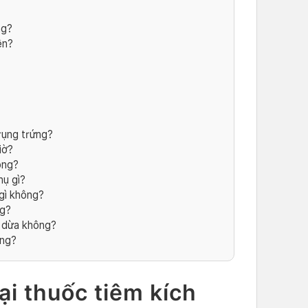
ng?
ền?
rụng trứng?
iờ?
ông?
hụ gì?
gì không?
ng?
 dừa không?
ông?
ại thuốc tiêm kích