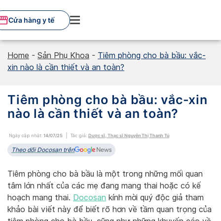
Skip
to
Cửa hàng y tế
content
Home
-
Sản Phụ Khoa
-
Tiêm phòng cho bà bầu: vắc-
xin nào là cần thiết và an toàn?
Tiêm phòng cho bà bầu: vắc-xin
nào là cần thiết và an toàn?
Ngày cập nhật:
14/07/25
Tác giả:
Dược sĩ, Thạc sĩ Nguyễn Thị Thanh Tú
Theo dõi Docosan trên
Tiêm phòng cho bà bầu là một trong những mối quan
tâm lớn nhất của các mẹ đang mang thai hoặc có kế
hoạch mang thai.
Docosan
kính mời quý độc giả tham
khảo bài viết này để biết rõ hơn về tầm quan trọng của