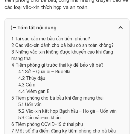
tiêm phòng cho bà bầu, cũng như những khuyến cáo về
các loại vắc-xin thích hợp và an toàn.
Tóm tắt nội dung
1
Tại sao các mẹ bầu cần tiêm phòng?
2
Các vắc-xin dành cho bà bầu có an toàn không?
3
Những vắc-xin không được khuyến cáo khi đang
mang thai
4
Tiêm phòng gì trước thai kỳ để bảo vệ bé?
4.1
Sởi – Quai bị – Rubella
4.2
Thủy đậu
4.3
Cúm
4.4
Viêm gan B
5
Tiêm phòng cho bà bầu khi đang mang thai
5.1
Uốn ván
5.2
Vắc-xin kết hợp Bạch hầu – Ho gà – Uốn ván
5.3
Các vắc-xin khác
6
Tiêm phòng COVID-19 ở thai phụ
7
Một số địa điểm đăng ký tiêm phòng cho bà bầu