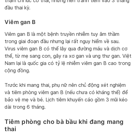
thậm chí lúc có thai, nhưng nên tránh tiêm vào 3 tháng
đầu thai kỳ.
Viêm gan B
Viêm gan B là một bệnh truyền nhiễm tuy âm thầm
trong giai đoạn đầu nhưng lại rất nguy hiểm về sau.
Virus viêm gan B có thể lây qua đường máu và dịch cơ
thể, từ mẹ sang con, gây ra xơ gan và ung thư gan. Việt
Nam lại là quốc gia có tỷ lệ nhiễm viêm gan B cao trong
cộng đồng.
Trước khi mang thai, phụ nữ nên chủ động xét nghiệm
và tiêm phòng viêm gan B (nếu chưa có kháng thể) để
bảo vệ mẹ và bé. Lịch tiêm khuyến cáo gồm 3 mũi kéo
dài trong 6 tháng.
Tiêm phòng cho bà bầu khi đang mang
thai