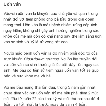
Uốn ván
Vắc-xin uốn ván là khuyến cáo chủ yếu và quan trọng
nhất đối với tiêm phòng cho bà bầu trong giai đoạn
mang thai. Uốn ván là một bệnh nhiễm trùng cấp tính
nguy hiểm, không chỉ gây ảnh hưởng nghiêm trọng sức
khỏe của mẹ mà còn có khả năng gây thể lâm sàng uốn
ván sơ sinh với tỷ lệ tử vong rất cao.
Người mắc bệnh uốn ván là do nhiễm phải độc tố của
trực khuẩn
Clostridium tetanus
. Nguồn lầy truyền đối
với uốn ván sơ sinh thường là lúc cắt dây rốn ngay sau
sinh. Mẹ bầu có tiền sử tiêm ngừa uốn ván tốt sẽ giúp
bảo vệ sức khỏe mẹ và bé.
Với mẹ bầu mang thai lần đầu, trong 5 năm gần nhất
chưa tiêm vắc-xin uốn ván thì mẹ bầu phải tiêm 2 mũi:
mũi đầu từ tuần 22 của thai kỳ và mũi thứ hai sau đó 4
tuần, và tốt nhất là trước ngày dự sanh 4 tuần.