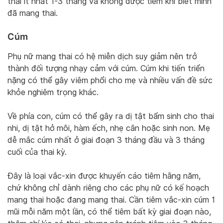
thai ít nhất 1-3 tháng và không được tiêm khi biết mình
đã mang thai.
Cúm
Phụ nữ mang thai có hệ miễn dịch suy giảm nên trở
thành đối tượng nhạy cảm với cúm. Cúm khi tiến triển
nặng có thể gây viêm phổi cho mẹ và nhiều vấn đề sức
khỏe nghiêm trọng khác.
Về phía con, cúm có thể gây ra dị tật bẩm sinh cho thai
nhi, dị tật hở môi, hàm ếch, nhẹ cân hoặc sinh non. Mẹ
dễ mắc cúm nhất ở giai đoạn 3 tháng đầu và 3 tháng
cuối của thai kỳ.
Đây là loại vắc-xin được khuyến cáo tiêm hằng năm,
chứ không chỉ dành riêng cho các phụ nữ có kế hoạch
mang thai hoặc đang mang thai. Cần tiêm vắc-xin cúm 1
mũi mỗi năm một lần, có thể tiêm bất kỳ giai đoạn nào,