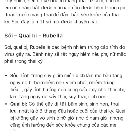
Tuy nhiên, nếu có kế hoạch mang thai từ sớm, các chị
em nên nắm bắt được mũi nào cần được tiêm trong giai
đoạn trước mang thai để đảm bảo sức khỏe của thai
kỳ. Sau đây là một số mũi được khuyến cáo.
Sởi – Quai bị – Rubella
Sởi, quai bị, Rubella là các bệnh nhiễm trùng cấp tính do
virus gây ra. Bệnh này sẽ rất nguy hiểm nếu phụ nữ mắc
phải trong thai kỳ.
Sởi:
Tình trạng suy giảm miễn dịch làm mẹ bầu tăng
nguy cơ bị bội nhiễm như viêm phổi, nhiễm trùng
tiểu…, gây ảnh hưởng đến cung cấp oxy cho thai nhi,
làm tăng nguy cơ sẩy thai, suy thai, sinh non.
Quai bị:
Có thể gây dị tật bẩm sinh, sinh non, thai
lưu, nhất là ở 3 tháng đầu hoặc cuối của thai kỳ. Quai
bị không gây vô sinh ở nữ giới như ở nam giới, nhưng
cũng ảnh hưởng đến sức khỏe chung của các mẹ