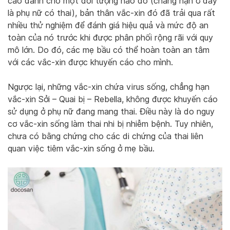
cáo dành cho một đối tượng nào đó (chẳng hạn ở đây
là phụ nữ có thai), bản thân vắc-xin đó đã trải qua rất
nhiều thử nghiệm để đánh giá hiệu quả và mức độ an
toàn của nó trước khi được phân phối rộng rãi với quy
mô lớn. Do đó, các mẹ bầu có thể hoàn toàn an tâm
với các vắc-xin được khuyến cáo cho mình.
Ngược lại, những vắc-xin chứa virus sống, chẳng hạn
vắc-xin Sởi – Quai bị – Rebella, không được khuyến cáo
sử dụng ở phụ nữ đang mang thai. Điều này là do nguy
cơ vắc-xin sống làm thai nhi bị nhiễm bệnh. Tuy nhiên,
chưa có bằng chứng cho các di chứng của thai liên
quan việc tiêm vắc-xin sống ở mẹ bầu.