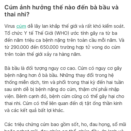
Cúm ảnh hưởng thế nào đến bà bầu và
thai nhi?
cúm
Virus
dễ lây lan khắp thế giới và rất khó kiểm soát.
Tổ chức Y tế Thế Giới (WHO) ước tính gây ra từ ba
đến năm triệu ca bệnh nặng trên toàn cầu mỗi năm. Và
từ 290.000 đến 650.000 trường hợp tử vong do cúm
trên toàn thế giới xảy ra hàng năm.
Bà bầu là đối tượng nguy cơ cao. Cúm có nguy cơ gây
bệnh nặng hơn ở bà bầu. Những thay đổi trong hệ
thống miễn dịch, tim và phổi trong thai kỳ đến hai tuần
sau sinh dễ bị bệnh nặng do cúm, thậm chí phải nhập
viện. Bênh cạnh đó, bệnh cúm cũng có thể gây hại cho
thai nhi. Cúm có thể liên quan đến dị tật ống thần kinh
và các kết quả bất lợi khác.
Các triệu chứng cúm bao gồm sốt, ho, đau họng, sổ mũi