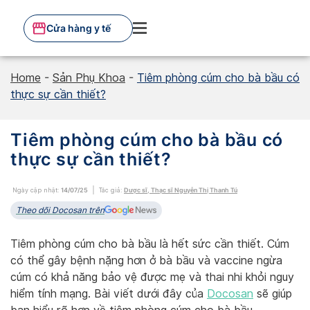
Skip
to
Cửa hàng y tế
content
Home
-
Sản Phụ Khoa
-
Tiêm phòng cúm cho bà bầu có
thực sự cần thiết?
Tiêm phòng cúm cho bà bầu có
thực sự cần thiết?
Ngày cập nhật:
14/07/25
Tác giả:
Dược sĩ, Thạc sĩ Nguyễn Thị Thanh Tú
Theo dõi Docosan trên
Tiêm phòng cúm cho bà bầu là hết sức cần thiết. Cúm
có thể gây bệnh nặng hơn ở bà bầu và vaccine ngừa
cúm có khả năng bảo vệ được mẹ và thai nhi khỏi nguy
hiểm tính mạng. Bài viết dưới đây của
Docosan
sẽ giúp