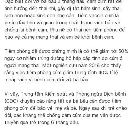
Đặc biệt đối với bà bầu 3 tháng đầu, cảm cúm rất dễ
ảnh hưởng đến thai nhi, gây dị tật bẩm sinh, sẩy thai.
sinh non hoặc sinh con nhẹ cân. Tiêm vaccin cúm là
bước đầu tiên và quan trọng nhất trong việc bảo vệ
chống lại bệnh cúm. Phụ nữ có thai nên tiêm phòng để
bảo vệ cả mẹ mang thai và em bé khỏi bệnh cúm.
Tiêm phòng đã được chứng minh là có thể giảm tới 50%
nguy cơ nhiễm trùng đường hô hấp cấp tính do cúm ở
người mang thai. Một nghiên cứu năm 2018 cho thấy
rằng việc tiêm phòng cúm giảm trung bình 40% tỉ lệ
nhập viện vì bệnh cúm đối với bà bầu.
Vì vậy, Trung tâm Kiểm soát và Phòng ngừa Dịch bệnh
(CDC) khuyến cáo rằng tất cả bà bầu cần được tiêm
phòng cúm để bảo vệ mẹ và bé. Ngay sau khi trẻ chào
đời, các kháng thể chống cảm cúm của mẹ vẫn được
truyền qua trẻ trong 6 tháng đầu.