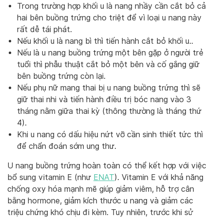
Trong trường hợp khối u là nang nhầy cần cắt bỏ cả
hai bên buồng trứng cho triệt để vì loại u nang này
rất dễ tái phát.
Nếu khối u là nang bì thì tiến hành cắt bỏ khối u..
Nếu là u nang buồng trứng một bên gặp ở người trẻ
tuổi thì phẫu thuật cắt bỏ một bên và cố gắng giữ
bên buồng trứng còn lại.
Nếu phụ nữ mang thai bị u nang buồng trứng thì sẽ
giữ thai nhi và tiến hành điều trị bóc nang vào 3
tháng nằm giữa thai kỳ (thông thường là tháng thứ
4).
Khi u nang có dấu hiệu nứt vỡ cần sinh thiết tức thì
để chẩn đoán sớm ung thư.
U nang buồng trứng hoàn toàn có thể kết hợp với việc
bổ sung vitamin E (như
ENAT
). Vitamin E với khả năng
chống oxy hóa mạnh mẽ giúp giảm viêm, hỗ trợ cân
bằng hormone, giảm kích thước u nang và giảm các
triệu chứng khó chịu đi kèm. Tuy nhiên, trước khi sử