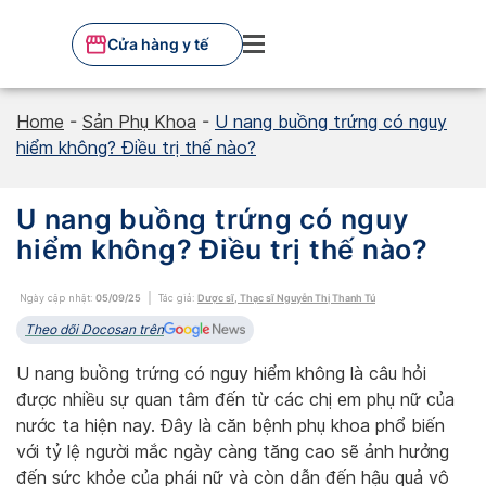
Skip
to
Cửa hàng y tế
content
Home
-
Sản Phụ Khoa
-
U nang buồng trứng có nguy
hiểm không? Điều trị thế nào?
U nang buồng trứng có nguy
hiểm không? Điều trị thế nào?
Ngày cập nhật:
05/09/25
Tác giả:
Dược sĩ, Thạc sĩ Nguyễn Thị Thanh Tú
Theo dõi Docosan trên
U nang buồng trứng có nguy hiểm không là câu hỏi
được nhiều sự quan tâm đến từ các chị em phụ nữ của
nước ta hiện nay. Đây là căn bệnh phụ khoa phổ biến
với tỷ lệ người mắc ngày càng tăng cao sẽ ảnh hưởng
đến sức khỏe của phái nữ và còn dẫn đến hậu quả vô