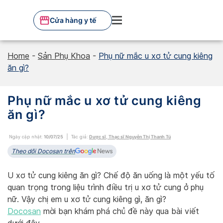
Skip
to
Cửa hàng y tế
content
Home
-
Sản Phụ Khoa
-
Phụ nữ mắc u xơ tử cung kiêng
ăn gì?
Phụ nữ mắc u xơ tử cung kiêng
ăn gì?
Ngày cập nhật:
10/07/25
Tác giả:
Dược sĩ, Thạc sĩ Nguyễn Thị Thanh Tú
Theo dõi Docosan trên
U xơ tử cung kiêng ăn gì? Chế độ ăn uống là một yếu tố
quan trọng trong liệu trình điều trị u xơ tử cung ở phụ
nữ. Vậy chị em u xơ tử cung kiêng gì, ăn gì?
Docosan
mời bạn khám phá chủ đề này qua bài viết