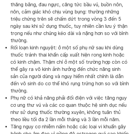
thăng bằng, đau ngực, căng tức bầu vú, buồn nôn,
nôn, cảm giác khó chịu vùng bụng: thường những
triệu chứng trên sẽ chấm dứt trong vòng 3 đến 5
ngày sau khi sử dụng thuốc, tuy nhiên cần lưu ý thận
trọng nếu như chúng kéo dài và nặng hơn so với bình
thường.
Rối loạn kinh nguyệt: ở một số phụ nữ sau khi dùng
thuốc tránh thai khẩn cấp xuất hiện rong kinh hoặc
có kinh chậm. Thậm chí ở một số trường hợp còn có
thể gây ra vô kinh ảnh hưởng đến chức năng sinh
sản của người dùng và nguy hiểm nhất chính là dẫn
đến vô sinh do cơ thể khó rụng trứng hơn so với bình
thường.
Phụ nữ có khả năng phải đối điện với việc tăng nguy
cơ ung thư vú và các cơ quan thuộc hệ sinh dục nếu
như sử dụng thuốc thường xuyên, không tuân thủ
theo liều tối đa 2 lần mỗi tháng và 3 lần mỗi năm.
Tăng nguy cơ nhiễm nấm hoặc các loại vi khuẩn gây
bệnh cho âm đạo vì nồng độ estrogen quá cao khiến