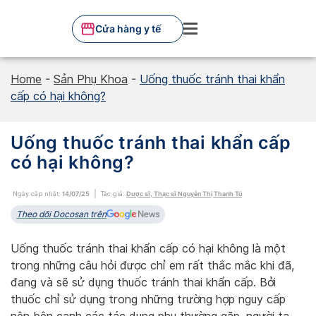
Skip
to
Cửa hàng y tế
content
Home
-
Sản Phụ Khoa
-
Uống thuốc tránh thai khẩn
cấp có hại không?
Uống thuốc tránh thai khẩn cấp
có hại không?
Ngày cập nhật:
14/07/25
Tác giả:
Dược sĩ, Thạc sĩ Nguyễn Thị Thanh Tú
Theo dõi Docosan trên
Uống thuốc tránh thai khẩn cấp có hại không là một
trong những câu hỏi được chỉ em rất thắc mắc khi đã,
đang và sẽ sử dụng thuốc tránh thai khẩn cấp. Bởi
thuốc chỉ sử dụng trong những trường hợp nguy cấp