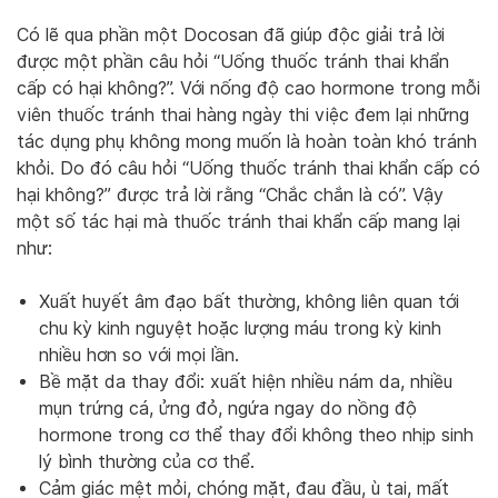
Có lẽ qua phần một Docosan đã giúp độc giải trả lời
được một phần câu hỏi “Uống thuốc tránh thai khẩn
cấp có hại không?”. Với nống độ cao hormone trong mỗi
viên thuốc tránh thai hàng ngày thi việc đem lại những
tác dụng phụ không mong muốn là hoàn toàn khó tránh
khỏi. Do đó câu hỏi “Uống thuốc tránh thai khẩn cấp có
hại không?” được trả lời rằng “Chắc chắn là có”. Vậy
một số tác hại mà thuốc tránh thai khẩn cấp mang lại
như:
Xuất huyết âm đạo bất thường, không liên quan tới
chu kỳ kinh nguyệt hoặc lượng máu trong kỳ kinh
nhiều hơn so với mọi lần.
Bề mặt da thay đổi: xuất hiện nhiều nám da, nhiều
mụn trứng cá, ửng đỏ, ngứa ngay do nồng độ
hormone trong cơ thể thay đổi không theo nhịp sinh
lý bình thường của cơ thể.
Cảm giác mệt mỏi, chóng mặt, đau đầu, ù tai, mất