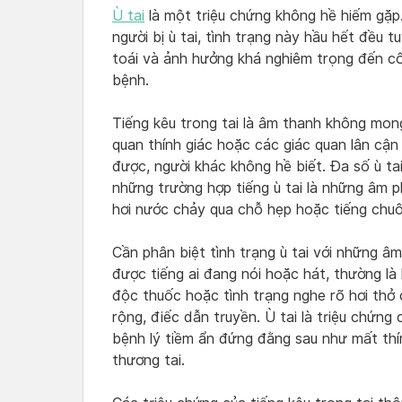
Ù tai
là một triệu chứng không hề hiếm gặp.
người bị ù tai, tình trạng này hầu hết đều 
toái và ảnh hưởng khá nghiêm trọng đến cô
bệnh.
Tiếng kêu trong tai là âm thanh không mo
quan thính giác hoặc các giác quan lân cậ
được, người khác không hề biết. Đa số ù t
những trường hợp tiếng ù tai là những âm p
hơi nước chảy qua chỗ hẹp hoặc tiếng chuô
Cần phân biệt tình trạng ù tai với những â
được tiếng ai đang nói hoặc hát, thường là
độc thuốc hoặc tình trạng nghe rõ hơi thở
rộng, điếc dẫn truyền. Ù tai là triệu chứn
bệnh lý tiềm ẩn đứng đằng sau như mất thí
thương tai.