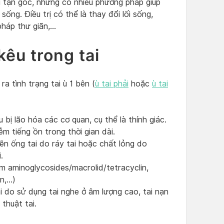
i tận gốc, nhưng có nhiều phương pháp giúp
sống. Điều trị có thể là thay đổi lối sống,
pháp thư giãn,…
êu trong tai
a tình trạng tai ù 1 bên (
ù tai phải
hoặc
ù tai
u bị lão hóa các cơ quan, cụ thể là thính giác.
m tiếng ồn trong thời gian dài.
ẽn ống tai do ráy tai hoặc chất lỏng do
.
m aminoglycosides/macrolid/tetracyclin,
in,…)
i do sử dụng tai nghe ở âm lượng cao, tai nạn
thuật tai.