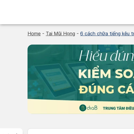
Skip
to
content
Home
-
Tai Mũi Họng
-
6 cách chữa tiếng kêu t