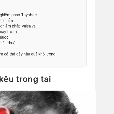
 nghiệm pháp Toynbee
khăn ấm
nghiệm pháp Valsalva
máy trợ thính
thuốc
phẫu thuật
ầm có thể gây hậu quả khó lường
kêu trong tai