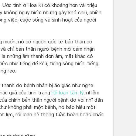
 Ước tính ở Hoa Kì có khoảng hơn vài triệu
tuy không nguy hiểm nhưng gây khó chịu, phiền
ng việc, cuộc sống và sinh hoạt của người
ng muốn, nó có nguồn gốc từ bản thân cơ
n và chỉ bản thân người bệnh mới cảm nhận
ai là những âm thanh đơn âm, mặt khác có
hức như tiếng dế kêu, tiếng sóng biển, tiếng
ng reo.
m thanh do bệnh nhân bị ảo giác như nghe
 hậu quả của tình trạng
rối loạn tâm lý
, nhiễm
 của chính bản thân người bệnh do vòi nhĩ dãn
g chứ không phải một bệnh, nó báo hiệu một
nh lực, rối loạn hệ thống tuần hoàn hoặc chấn