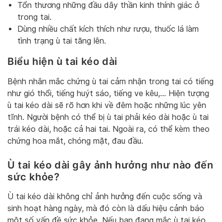
Tổn thương những đầu dây thần kinh thính giác ở
trong tai.
Dùng nhiều chất kích thích như rượu, thuốc lá làm
tình trạng ù tai tăng lên.
Biểu hiện ù tai kéo dài
Bệnh nhân mắc chứng ù tai cảm nhận trong tai có tiếng
như gió thổi, tiếng huýt sáo, tiếng ve kêu,… Hiện tượng
ù tai kéo dài sẽ rõ hơn khi về đêm hoặc những lúc yên
tĩnh. Người bệnh có thể bị ù tai phải kéo dài hoặc ù tai
trái kéo dài, hoặc cả hai tai. Ngoài ra, có thể kèm theo
chứng hoa mắt, chóng mặt, đau đầu.
Ù tai kéo dài gây ảnh hưởng như nào đến
sức khỏe
?
Ù tai kéo dài không chỉ ảnh hưởng đến cuộc sống và
sinh hoạt hàng ngày, mà đó còn là dấu hiệu cảnh báo
một số vấn đề sức khỏe. Nếu bạn đang mắc ù tai kéo