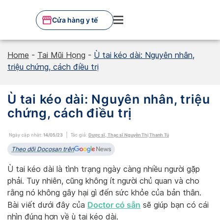
Skip
to
Cửa hàng y tế
content
Home
-
Tai Mũi Họng
-
Ù tai kéo dài: Nguyên nhân,
triệu chứng, cách điều trị
Ù tai kéo dài: Nguyên nhân, triệu
chứng, cách điều trị
Ngày cập nhật:
14/05/23
Tác giả:
Dược sĩ, Thạc sĩ Nguyễn Thị Thanh Tú
Theo dõi Docosan trên
Ù tai kéo dài là tình trạng ngày càng nhiều người gặp
phải. Tuy nhiên, cũng không ít người chủ quan và cho
rằng nó không gây hại gì đến sức khỏe của bản thân.
Doctor có sẵn
Bài viết dưới đây của
sẽ giúp bạn có cái
nhìn đúng hơn về ù tai kéo dài.