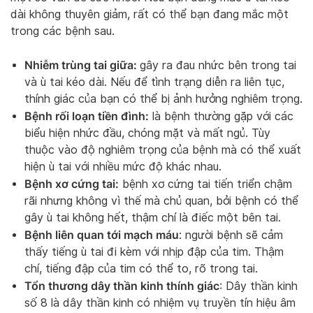
dài không thuyên giảm, rất có thể bạn đang mắc một
trong các bệnh sau.
Nhiễm trùng tai giữa:
gây ra đau nhức bên trong tai
và ù tai kéo dài. Nếu để tình trạng diễn ra liên tục,
thính giác của bạn có thể bị ảnh hưởng nghiêm trọng.
Bệnh rối loạn tiền đình:
là bệnh thường gặp với các
biểu hiện nhức đầu, chóng mặt và mất ngủ. Tùy
thuộc vào độ nghiêm trọng của bệnh mà có thể xuất
hiện ù tai với nhiều mức độ khác nhau.
Bệnh xơ cứng tai:
bệnh xơ cứng tai tiến triển chậm
rãi nhưng không vì thế mà chủ quan, bởi bệnh có thể
gây ù tai không hết, thậm chí là điếc một bên tai.
Bệnh liên quan tới mạch máu
: người bệnh sẽ cảm
thấy tiếng ù tai đi kèm với nhịp đập của tim. Thậm
chí, tiếng đập của tim có thể to, rõ trong tai.
Tổn thương dây thần kinh thính giác
: Dây thần kinh
số 8 là dây thần kinh có nhiệm vụ truyền tín hiệu âm