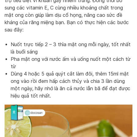
trợ tiêu diệt vi khuẩn gây nhiễm trùng. Đồng thời bổ
sung các vitamin E, C cùng nhiều khoáng chất trong
mật ong còn giúp làm dịu cổ họng, nâng cao sức đề
kháng của răng miệng bạn. Bạn có thực hiện các bước
sau đây:
Nuốt trực tiếp 2 – 3 thìa mật ong mỗi ngày, tốt nhất
là buổi sáng
Pha mật ong với nước ấm và uống nuốt một cách từ
từ
Dùng 4 hoặc 5 quả quýt cắt làm đôi, thêm 15ml mật
ong vào rồi đem hấp cách thủy và chia 3 lần dùng
một ngày, hãy nhớ là ăn cả nước lẫn bã để đạt được
hiệu quả tốt nhất.