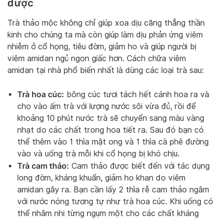
dược
Trà thảo mộc không chỉ giúp xoa dịu căng thẳng thần
kinh cho chúng ta mà còn giúp làm dịu phản ứng viêm
nhiễm ở cổ họng, tiêu đờm, giảm ho và giúp người bị
viêm amidan ngủ ngon giấc hơn. Cách chữa viêm
amidan tại nhà phổ biến nhất là dùng các loại trà sau:
Trà hoa cúc:
bông cúc tươi tách hết cánh hoa ra và
cho vào ấm trà với lượng nước sôi vừa đủ, rồi để
khoảng 10 phút nước trà sẽ chuyển sang màu vàng
nhạt do các chất trong hoa tiết ra. Sau đó bạn có
thể thêm vào 1 thìa mật ong và 1 thìa cà phê đường
vào và uống trà mỗi khi cổ họng bị khó chịu.
Trà cam thảo:
Cam thảo được biết đến với tác dụng
long đờm, kháng khuẩn, giảm ho khan do viêm
amidan gây ra. Bạn cần lấy 2 thìa rễ cam thảo ngâm
với nước nóng tương tự như trà hoa cúc. Khi uống có
thể nhâm nhi từng ngụm một cho các chất kháng