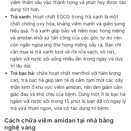
viêm thấm sâu vào thành họng và phát huy được tác
dụng tốt hơn.
Trà xanh:
Hoạt chất EGCG trong trà xanh là một
chất chống oxy hóa, kháng viêm mạnh và giảm sưng
hiệu quả. Trà xanh giúp bảo vệ niêm mạc họng miệng
và amidan khỏi sự tấn công của các gốc tự do nên
còn ngăn ngừa ung thư họng miệng xảy ra. Bạn chỉ
cần mua lá trà xanh tươi về rồi rửa sạch, vò nát,
ngâm với nước sôi uống nhiều lần trong ngày và duy
trì lâu dài.
Trà bạc hà:
chứa hoạt chất menthol với hàm lượng
cao, trà bạc hà giúp làm tê dị cảm tạm thời các dây
thần kinh ở khu vực viêm amidan, nên làm giảm cảm
giác đau và khó chịu của bệnh. Dùng một ít lá bạc hà
ngâm với nước sôi trong 15 phút là bạn đã có ngay ly
trà vừa thơm ngon, vừa có tác dụng trị bệnh.
Cách chữa viêm amidan tại nhà bằng
nghệ vàng