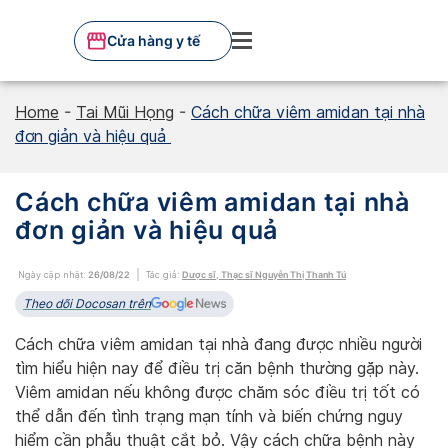
Skip
to
Cửa hàng y tế
content
Home
-
Tai Mũi Họng
-
Cách chữa viêm amidan tại nhà
đơn giản và hiệu quả
Cách chữa viêm amidan tại nhà
đơn giản và hiệu quả
Ngày cập nhật:
26/08/22
Tác giả:
Dược sĩ, Thạc sĩ Nguyễn Thị Thanh Tú
Theo dõi Docosan trên
Cách chữa viêm amidan tại nhà đang được nhiều người
tìm hiểu hiện nay để điều trị căn bệnh thường gặp này.
Viêm amidan nếu không được chăm sóc điều trị tốt có
thể dẫn đến tình trạng mạn tính và biến chứng nguy
hiểm cần phẫu thuật cắt bỏ. Vậy cách chữa bệnh này