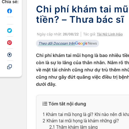
Chia sẻ:
Chi phí khám tai mũ
tiền? – Thưa bác sĩ
Ngày cập nhật:
26/08/22
Tác giả:
Tài Nữ Linh Hảo
Theo dõi Docosan trên
Chi phí khám tai mũi họng là bao nhiêu ti
còn là sự lo lắng của thân nhân. Nắm rõ t
về mặt tài chính cũng như dự trù thêm n
cũng như gây đứt quãng việc điều trị bệ
dưới đây.
Tóm tắt nội dung
1
Khám tai mũi họng là gì? Khi nào nên đi k
2
Khám tai mũi họng là khám những gì?
2.1
Thăm khám lâm sàng