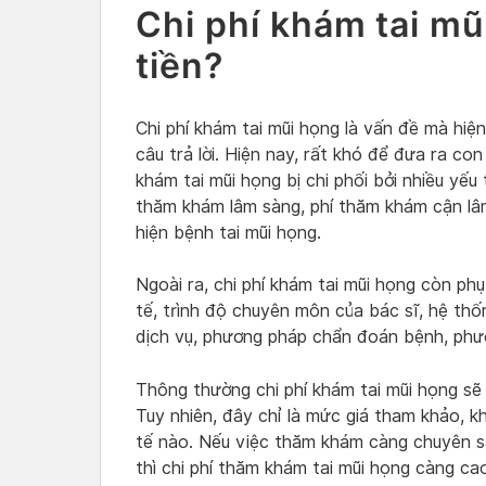
Chi phí khám tai mũ
tiền?
Chi phí khám tai mũi họng là vấn đề mà hiệ
câu trả lời. Hiện nay, rất khó để đưa ra con
khám tai mũi họng bị chi phối bởi nhiều yếu
thăm khám lâm sàng, phí thăm khám cận lâ
hiện bệnh tai mũi họng.
Ngoài ra, chi phí khám tai mũi họng còn ph
tế, trình độ chuyên môn của bác sĩ, hệ thố
dịch vụ, phương pháp chẩn đoán bệnh, phươ
Thông thường chi phí khám tai mũi họng s
Tuy nhiên, đây chỉ là mức giá tham khảo, k
tế nào. Nếu việc thăm khám càng chuyên sâ
thì chi phí thăm khám tai mũi họng càng ca