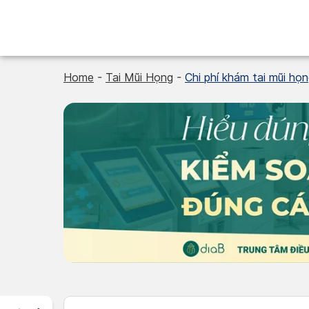
Skip
to
content
Home
-
Tai Mũi Họng
-
Chi phí khám tai mũi họn