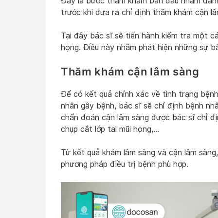
Đây là bước thăm khám ban đầu nhằm đánh 
trước khi đưa ra chỉ định thăm khám cận l
Tại đây bác sĩ sẽ tiến hành kiểm tra một c
họng. Điều này nhằm phát hiện những sự b
Thăm khám cận lâm sàng
Để có kết quả chính xác về tình trạng bệnh
nhân gây bệnh, bác sĩ sẽ chỉ định bệnh nh
chẩn đoán cận lâm sàng được bác sĩ chỉ địn
chụp cắt lớp tai mũi họng,…
Từ kết quả khám lâm sàng và cận lâm sàng, 
phương pháp điều trị bệnh phù hợp.