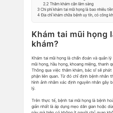
2.2
Thăm khám cận lâm sàng
3
Chi phí khám tai mũi họng là bao nhiêu tiề
4
Địa chỉ khám chữa bệnh uy tín, có công kh
Khám tai mũi họng l
khám?
Khám tai mũi họng là chẩn đoán và quản lý 
mũi họng, hầu họng, khoang miệng, thanh q
Thông qua việc thăm khám, bác sĩ sẽ phát 
phận liên quan. Từ đó chỉ định bệnh nhân 
hình ảnh nhằm xác định nguyên nhân gây 
lý.
Trên thực tế, bệnh tai mũi họng là bệnh h
giản nhất là áp dụng mẹo dân gian hoặc dù
này mà hiện có không ít người chủ quan khô