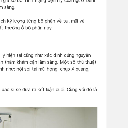
giá sơ bộ Tình trạng bệnh lý của người bệnh
âm sàng.
ách kỹ lượng từng bộ phận về tai, mũi và
ất thường ở bộ phận này.
 lý hiện tại cũng như xác định đúng nguyên
ân thăm khám cận lâm sàng. Một số thủ thuật
h như: nội soi tai mũi họng, chụp X quang,
bác sĩ sẽ đưa ra kết luận cuối. Cùng với đó là