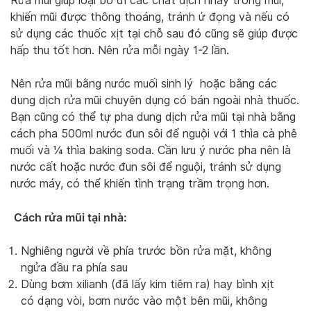
Rửa mũi giúp loại bỏ đi các chất dịch nhầy trong mũi,
khiến mũi được thông thoáng, tránh ứ đọng và nếu có
sử dụng các thuốc xịt tại chỗ sau đó cũng sẽ giúp được
hấp thu tốt hơn. Nên rửa mỗi ngày 1-2 lần.
Nên rửa mũi bằng nước muối sinh lý hoặc bằng các
dung dịch rửa mũi chuyên dụng có bán ngoài nhà thuốc.
Bạn cũng có thể tự pha dung dịch rửa mũi tại nhà bằng
cách pha 500ml nước đun sôi để nguội với 1 thìa cà phê
muối và ¼ thìa baking soda. Cần lưu ý nước pha nên là
nước cất hoặc nước đun sôi để nguội, tránh sử dụng
nước máy, có thể khiến tình trạng trầm trọng hơn.
Cách rửa mũi tại nhà:
Nghiêng người về phía trước bồn rửa mặt, không
ngửa đầu ra phía sau
Dùng bơm xilianh (đã lấy kim tiêm ra) hay bình xịt
có dạng vòi, bơm nước vào một bên mũi, không