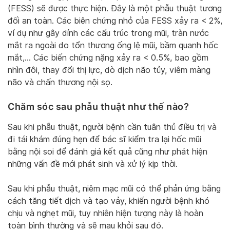
(FESS) sẽ được thực hiện. Đây là một phẫu thuật tương
đối an toàn. Các biên chứng nhỏ của FESS xảy ra < 2%,
ví dụ như gây dính các cấu trúc trong mũi, tràn nước
mắt ra ngoài do tổn thương ống lệ mũi, bầm quanh hốc
mắt,… Các biến chứng nặng xảy ra < 0.5%, bao gồm
nhìn đôi, thay đổi thị lực, dò dịch não tủy, viêm màng
não và chấn thương nội sọ.
Chăm sóc sau phẫu thuật như thế nào?
Sau khi phẫu thuật, người bệnh cần tuân thủ điều trị và
đi tái khám đúng hẹn để bác sĩ kiểm tra lại hốc mũi
bằng nội soi để đánh giá kết quả cũng như phát hiện
những vấn đề mới phát sinh và xử lý kịp thời.
Sau khi phẫu thuật, niêm mạc mũi có thể phản ứng bằng
cách tăng tiết dịch và tạo vảy, khiến người bệnh khó
chịu và nghẹt mũi, tuy nhiên hiện tượng này là hoàn
toàn bình thường và sẽ mau khỏi sau đó.