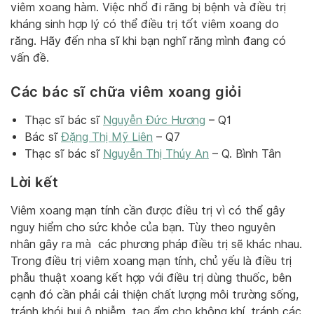
viêm xoang hàm. Việc nhổ đi răng bị bệnh và điều trị
kháng sinh hợp lý có thể điều trị tốt viêm xoang do
răng. Hãy đến nha sĩ khi bạn nghĩ răng mình đang có
vấn đề.
Các bác sĩ chữa viêm xoang giỏi
Thạc sĩ bác sĩ
Nguyễn Đức Hương
– Q1
Bác sĩ
Đặng Thị Mỹ Liên
– Q7
Thạc sĩ bác sĩ
Nguyễn Thị Thúy An
– Q. Bình Tân
Lời kết
Viêm xoang mạn tính cần được điều trị vì có thể gây
nguy hiểm cho sức khỏe của bạn. Tùy theo nguyên
nhân gây ra mà các phương pháp điều trị sẽ khác nhau.
Trong điều trị viêm xoang mạn tính, chủ yếu là điều trị
phẫu thuật xoang kết hợp với điều trị dùng thuốc, bên
cạnh đó cần phải cải thiện chất lượng môi trường sống,
tránh khói bụi ô nhiễm, tạo ẩm cho không khí, tránh các