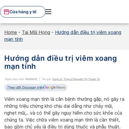
Skip
to
Cửa hàng y tế
content
Home
-
Tai Mũi Họng
-
Hướng dẫn điều trị viêm xoang
mạn tính
Hướng dẫn điều trị viêm xoang
mạn tính
Ngày cập nhật:
09/09/22
Tác giả:
Dược sĩ, Thạc sĩ Nguyễn Thị Thanh Tú
Theo dõi Docosan trên
Viêm xoang mạn tính là căn bệnh thường gặp, nó gây ra
những triệu chứng khó chịu dai dẳng như chảy mũi,
nghẹt mũi,.. và có thể gây nguy hiểm cho sức khỏe của
chúng ta. Việc chữa viêm xoang mạn tính là cần thiết,
bao gồm chủ yếu là điều trị dùng thuốc và phẫu thuật.