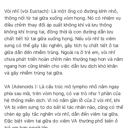
Vòi nhĩ (vòi Eustach): Là một ống có đường kính nhỏ,
thông nối từ tai giữa xuống vòm họng. Nó có nhiệm vụ
điều chỉnh thay đổi áp suất không khí và lưu thông
không khí trong tai, đồng thời là con đường dẫn lưu
chất tiết từ tai giữa xuống họng. Nếu vòi nhĩ bị viêm
sưng có thể gây tắc nghẽn, gây tích tụ chất tiết ở tai
giữa dẫn đến nhiễm trùng. Ngoài ra ở trẻ em, vòi nhĩ
chưa phát triển hoàn chỉnh nên thường hẹp hơn và nằm
ngang hơn cũng khiến cho việc dẫn lưu dịch khó khăn
và gây nhiễm trùng tai giữa.
VA (Adenoids ): Là cấu trúc mô lympho nhỏ nằm ngay
phía sau mũi, trên vòm họng, có vai trò như 1 phần của
hệ thống miễn dịch. Vì nó nằm gần lỗ của 2 vòi nhĩ, khi
VA bị viêm sưng to do bất kì tác nhân nào, cũng có thể
chèn ép gây tắc nghẽn vòi nhĩ, dẫn đến viêm tai giữa.
Đặc biệt viêm tai giữa do viêm VA thường phổ biến ở
trẻ em hơn người lớn.