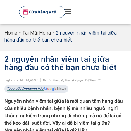
Skip
to
Cửa hàng y tế
content
Home
-
Tai Mũi Họng
-
2 nguyên nhân viêm tai giữa
hàng đầu có thể bạn chưa biết
2 nguyên nhân viêm tai giữa
hàng đầu có thể bạn chưa biết
Ngày cập nhật:
24/08/22
Tác giả:
Dược sĩ, Thạc sĩ Nguyễn Thị Thanh Tú
Theo dõi Docosan trên
Nguyên nhân viêm tai giữa là mối quan tâm hàng đầu
của nhiều bệnh nhân, bệnh lý mà nhiều người nghĩ
không nghiêm trọng nhưng di chứng mà nó để lại có
thể kéo dài suốt đời. Vậy ai dễ bị viêm tai giữa?
Nguyên nhân viêm tai giữa là gì? Hãy