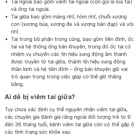
Tai ngoài bao gồm vành tai ngoài (còn gọi là loa tai)
và ống tai ngoài.
Tai giữa bao gồm màng nhĩ, hòm nhĩ, chuỗi xương
con (xương búa, xương đe và xương bàn đạp) và vòi
nhĩ.
Tai trong bộ phận trong cùng, bao gồm tiền đình, ốc
tai và hệ thống ống bán khuyên, trong đó ốc tai có
nhiệm vụ chuyển các tín hiệu xung động âm thanh
được truyền từ tai giữa, thành tín hiệu xung động
thần kinh và hệ tiền đình – ống bán khuyên giữ vai
trò quan trọng trong việc giúp cơ thể giữ thăng
bằng.
Ai dễ bị viêm tai giữa?
Tuy chưa xác định cụ thể nguyên nhân viêm tai giữa,
các chuyên gia đánh giá rằng ngoài đối tượng trẻ từ 6
đến 36 tháng tuổi, bệnh viêm tai giữa còn có thể gặp ở
các tình trạng sức khỏe sau: